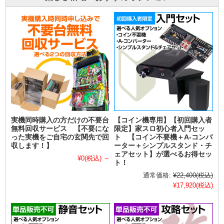
実機同時購入の方だけの不要台
【コイン機専用】【初回購入者
無料回収サービス 【不要にな
限定】家スロ初心者入門セッ
った実機をご自宅の玄関先で回
ト 【コイン不要機＋A-コンバ
収します！】
ーター＋シンプルスタンド・チ
ェアセット】が選べるお得セッ
¥0
(税込)
～
ト！
通常価格:
¥22,400
(税込)
¥17,920
(税込)