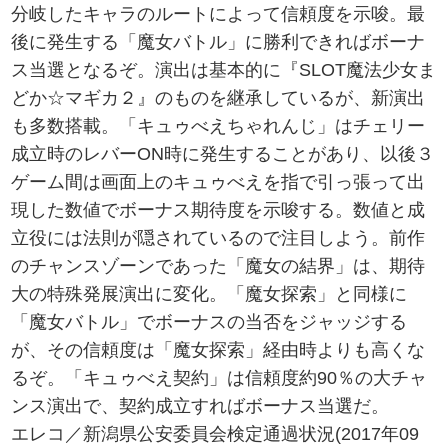
分岐したキャラのルートによって信頼度を示唆。最
後に発生する「魔女バトル」に勝利できればボーナ
ス当選となるぞ。演出は基本的に『SLOT魔法少女ま
どか☆マギカ２』のものを継承しているが、新演出
も多数搭載。「キュゥべえちゃれんじ」はチェリー
成立時のレバーON時に発生することがあり、以後３
ゲーム間は画面上のキュゥべえを指で引っ張って出
現した数値でボーナス期待度を示唆する。数値と成
立役には法則が隠されているので注目しよう。前作
のチャンスゾーンであった「魔女の結界」は、期待
大の特殊発展演出に変化。「魔女探索」と同様に
「魔女バトル」でボーナスの当否をジャッジする
が、その信頼度は「魔女探索」経由時よりも高くな
るぞ。「キュゥべえ契約」は信頼度約90％の大チャ
ンス演出で、契約成立すればボーナス当選だ。
エレコ／新潟県公安委員会検定通過状況(2017年09