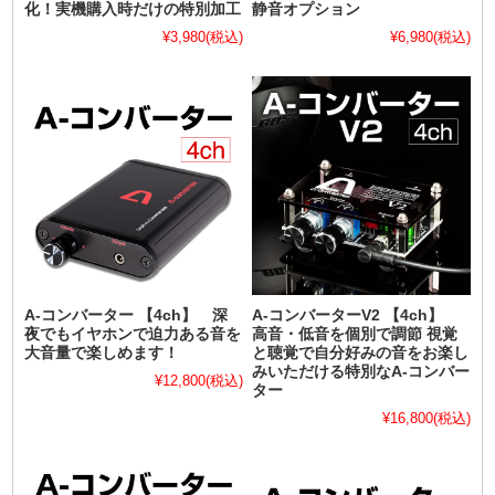
化！実機購入時だけの特別加工
静音オプション
¥3,980
(税込)
¥6,980
(税込)
A-コンバーター 【4ch】 深
A-コンバーターV2 【4ch】
夜でもイヤホンで迫力ある音を
高音・低音を個別で調節 視覚
大音量で楽しめます！
と聴覚で自分好みの音をお楽し
みいただける特別なA-コンバー
¥12,800
(税込)
ター
¥16,800
(税込)