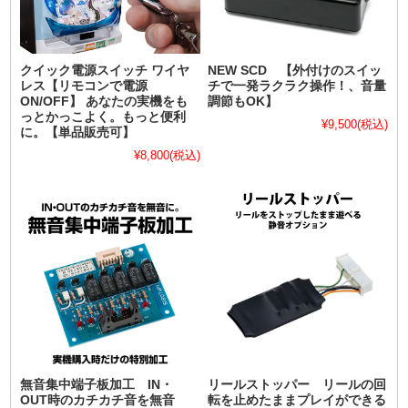
クイック電源スイッチ ワイヤ
NEW SCD 【外付けのスイッ
レス【リモコンで電源
チで一発ラクラク操作！、音量
ON/OFF】 あなたの実機をも
調節もOK】
っとかっこよく。もっと便利
¥9,500
(税込)
に。【単品販売可】
¥8,800
(税込)
無音集中端子板加工 IN・
リールストッパー リールの回
OUT時のカチカチ音を無音
転を止めたままプレイができる