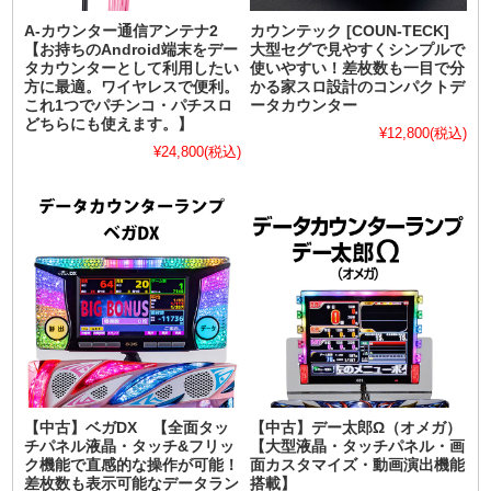
A-カウンター通信アンテナ2
カウンテック [COUN-TECK]
【お持ちのAndroid端末をデー
大型セグで見やすくシンプルで
タカウンターとして利用したい
使いやすい！差枚数も一目で分
方に最適。ワイヤレスで便利。
かる家スロ設計のコンパクトデ
これ1つでパチンコ・パチスロ
ータカウンター
どちらにも使えます。】
¥12,800
(税込)
¥24,800
(税込)
【中古】ベガDX 【全面タッ
【中古】デー太郎Ω（オメガ）
チパネル液晶・タッチ&フリッ
【大型液晶・タッチパネル・画
ク機能で直感的な操作が可能！
面カスタマイズ・動画演出機能
差枚数も表示可能なデータラン
搭載】