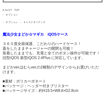
A-SLOT TOP
オプション
オプション
キャラクターグッズ
魔法少女まどか☆マギカ iQOSケース
３６０度全面保護、こだわりのハードケース！
蓋をしたままチャージャーの開閉も可能！
装着したままでも、充電と全てのボタン操作が可能です！
旧型iQOS 新型iQOS 2.4Plus に対応しています。
まどかver.ほむらver.の2種類のデザインからお選びいただ
けます。
■素材：ポリカーボネート
■パッケージ：ヘッダー付きブリスター
■パッケージサイズ：約H19.5×W8.6×D2.8cm