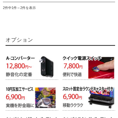
2件中1件～2件を表示
オプション