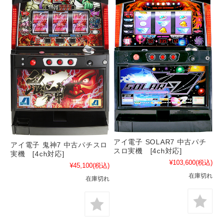
アイ電子 SOLAR7 中古パチ
アイ電子 鬼神7 中古パチスロ
スロ実機 [4ch対応]
実機 [4ch対応]
¥103,600
(税込)
¥45,100
(税込)
在庫切れ
在庫切れ