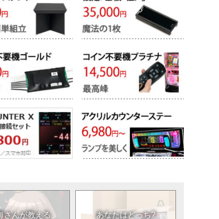
海さんが教える
あなたはどっち?