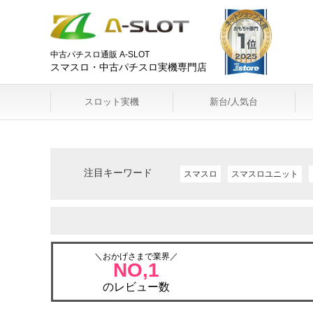
中古パチスロ通販 A-SLOT
スマスロ・中古パチスロ実機専門店
スロット実機
新台/人気台
注目キーワード
スマスロ
スマスロユニット
＼おかげさまで業界／
NO,1
のレビュー数