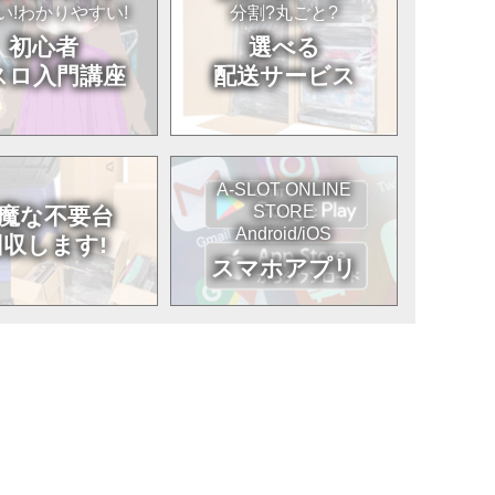
い!わかりやすい!
分割?丸ごと?
初心者
選べる
スロ入門講座
配送サービス
A-SLOT ONLINE
STORE
魔な不要台
Android/iOS
回収します!
スマホアプリ