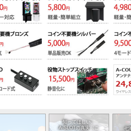
知ってほしい。
A-SLOTの真実（こ
七