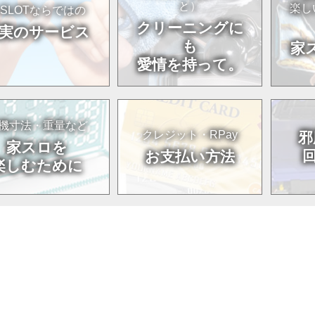
と）
楽し
-SLOTならではの
クリーニングに
実のサービス
も
家
愛情を持って。
機寸法・重量など
クレジット・RPay
邪
家スロを
お支払い方法
楽しむために