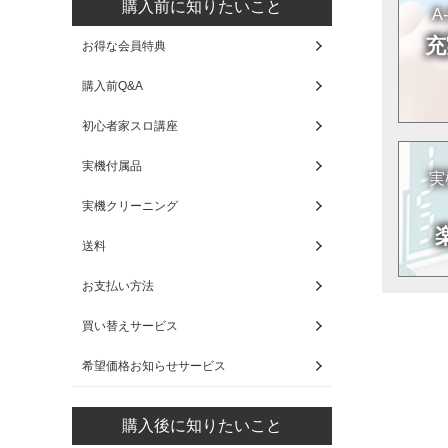
購入前に知りたいこと
A
充
お得な会員特典
購入前Q&A
初心者家スロ講座
実機付属品
実
実機クリーニング
送料
お支払い方法
買い替えサービス
希望価格お知らせサービス
購入後に知りたいこと