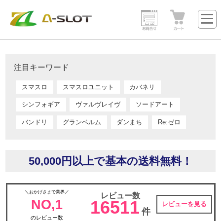
注目キーワード
スマスロ
スマスロユニット
カバネリ
シンフォギア
ヴァルヴレイヴ
ソードアート
バンドリ
グランベルム
ダンまち
Re:ゼロ
50,000円以上で基本の送料無料！
＼おかげさまで業界／
レビュー数
NO,1
16511
レビューを見る
件
のレビュー数