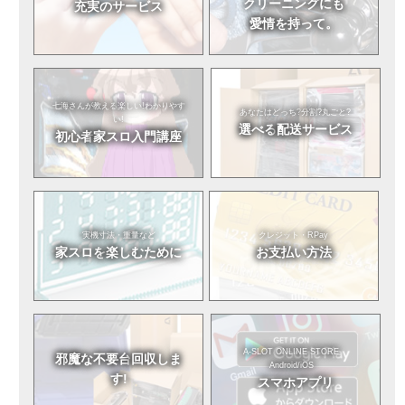
クリーニングにも
充実のサービス
愛情を持って。
七海さんが教える
楽しい!わかりやす
あなたはどっち?
分割?丸ごと?
い!
選べる
配送サービス
初心者
家スロ入門講座
実機寸法・重量など
クレジット・RPay
家スロを
楽しむために
お支払い方法
A-SLOT ONLINE STORE
邪魔な不要台
回収しま
Android/iOS
す!
スマホアプリ