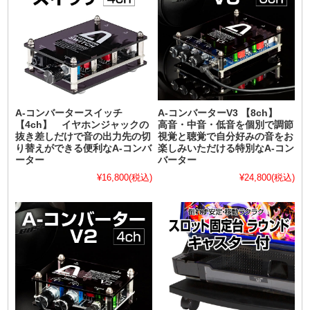
A-コンバータースイッチ
A-コンバーターV3 【8ch】
【4ch】 イヤホンジャックの
高音・中音・低音を個別で調節
抜き差しだけで音の出力先の切
視覚と聴覚で自分好みの音をお
り替えができる便利なA-コンバ
楽しみいただける特別なA-コン
ーター
バーター
¥16,800
(税込)
¥24,800
(税込)