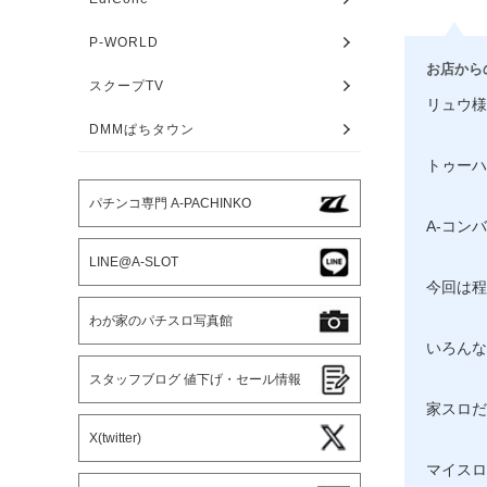
P-WORLD
お店から
スクープTV
リュウ様
DMMぱちタウン
トゥーハ
パチンコ専門 A-PACHINKO
A-コン
LINE@A-SLOT
今回は程
わが家のパチスロ写真館
いろんな
スタッフブログ 値下げ・セール情報
家スロだ
X(twitter)
マイスロ