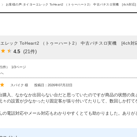
お客様の声:タイヨーエレック ToHeart2 （トゥーハート2） 中古パチスロ実機 [4ch対応]
エレック ToHeart2 （トゥーハート2） 中古パチスロ実機 [4ch対
4.5
(21件)
21件） 1/3ページ
後へ
スパイク 様
投稿日：2026年07月22日
台購入、なかなか出回らない台だと思っていたのですが商品の状態の良
元々の設置が少なかったり固定客が張り付いてたりして、数回しか打てなか
んの電話対応やメール対応もわかりやすくとても助かりました。ありが