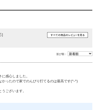
応]
並び順：
さに感心しました。
ったので家でのんびり打てるのは最高です(^-^)
とうございます。