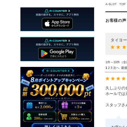
A-SLOT TOP
お客様の声
タイヨー
1件～10件（全
1
2
3
次へ
最
久しぶりの
ホールでは
スタッフさ