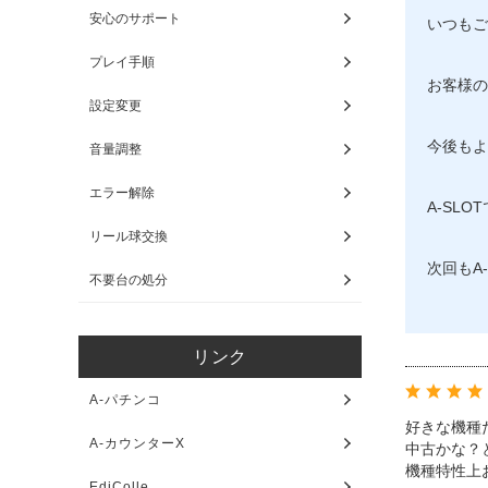
安心のサポート
いつもご
プレイ手順
お客様の
設定変更
今後もよ
音量調整
エラー解除
A-SL
リール球交換
次回もA
不要台の処分
リンク
A-パチンコ
好きな機種
A-カウンターX
中古かな？
機種特性上
EdiColle