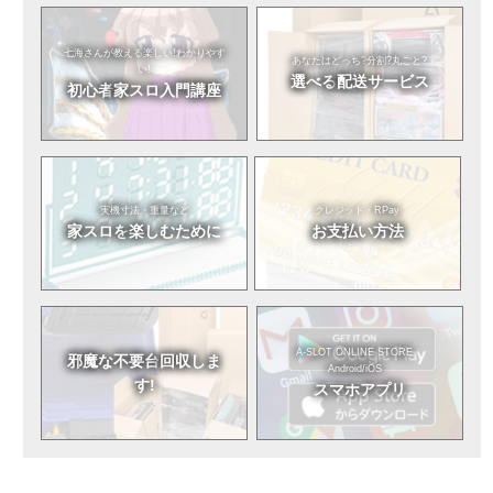
七海さんが教える
楽しい!わかりやす
あなたはどっち?
分割?丸ごと?
い!
選べる
配送サービス
初心者
家スロ入門講座
実機寸法・重量など
クレジット・RPay
家スロを
楽しむために
お支払い方法
A-SLOT ONLINE STORE
邪魔な不要台
回収しま
Android/iOS
す!
スマホアプリ