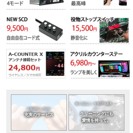
知ってほしい。
A-SLOTの真実（こ
と）
A-SLOTならではの
クリーニングにも
充実のサービス
愛情を持って。