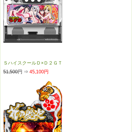
ＳハイスクールＤ×Ｄ２ＧＴ
51,500
円 ⇒
45,100円