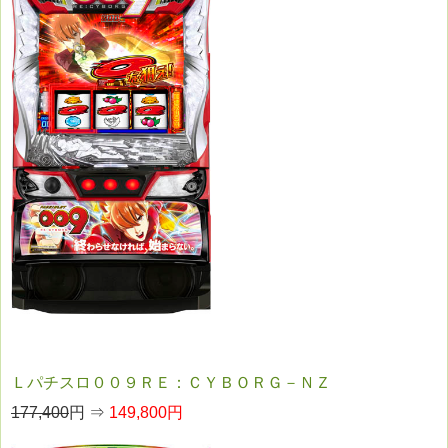
Ｌパチスロ００９ＲＥ：ＣＹＢＯＲＧ－ＮＺ
177,400
円 ⇒
149,800円