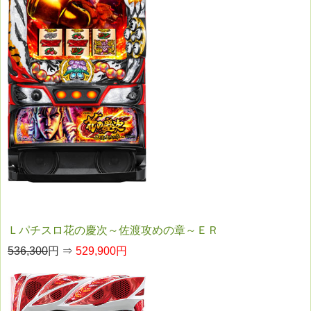
Ｌパチスロ花の慶次～佐渡攻めの章～ＥＲ
536,300
円 ⇒
529,900円