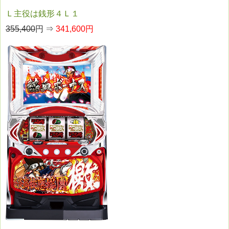
Ｌ主役は銭形４Ｌ１
355,400
円 ⇒
341,600円