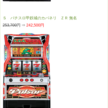
Ｓ パチスロ甲鉄城のカバネリ ＺＲ 無名
253,700
円 ⇒
242,500円