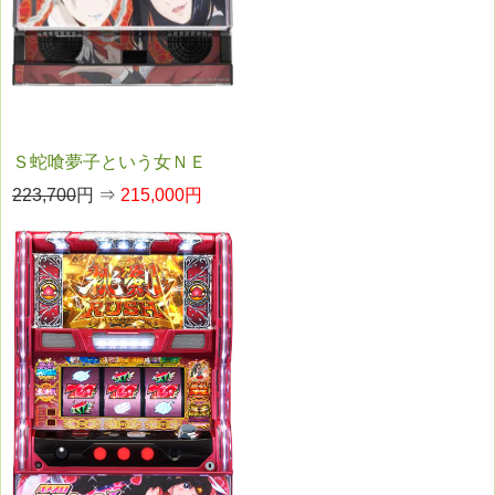
Ｓ蛇喰夢子という女ＮＥ
223,700
円 ⇒
215,000円