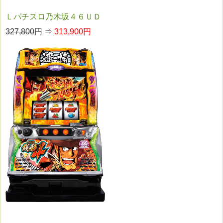
Ｌパチスロ乃木坂４６ＵＤ
327,800
円 ⇒
313,900円