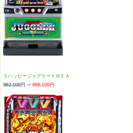
ＳハッピージャグラーＶⅢＥＡ
962,100
円 ⇒
886,100円