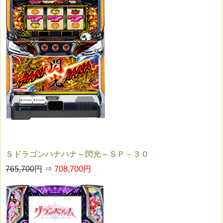
Ｓドラゴンハナハナ～閃光～ＳＰ－３０
765,700
円 ⇒
708,700円