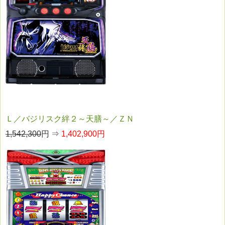
Ｌ／バジリスク絆２～天膳～／ＺＮ
1,542,300
円 ⇒
1,402,900円