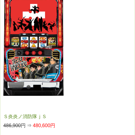
Ｓ炎炎ノ消防隊ｊＳ
486,900
円 ⇒
480,600円