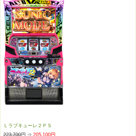
Ｌラブキューレ２ＰＳ
223,700
円 ⇒
205,100円