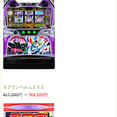
ＳグランベルムＺＸＺ
417,200
円 ⇒
364,200円