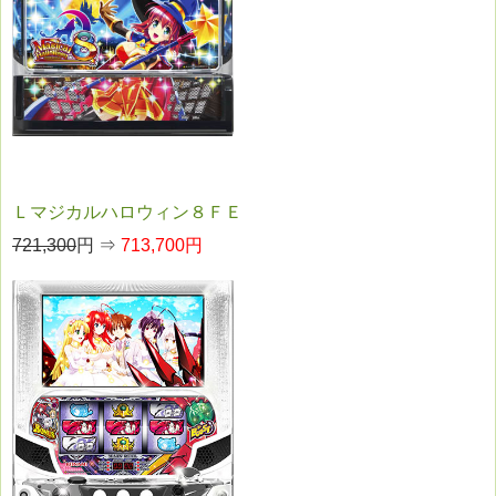
Ｌマジカルハロウィン８ＦＥ
721,300
円 ⇒
713,700円