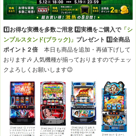
1️⃣お得な実機を多数ご用意
2️⃣実機をご購入で
「シ
ンプルスタンド(ブラック)」
プレゼント
3️⃣全商品
ポイント２倍
本日も商品を追加・再値下げして
おります🎶
人気機種が揃っておりますのでチェッ
クよろしくお願いします😉