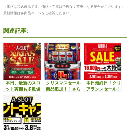
※価格は税込表示です。価格・在庫は予告なく変更になる場合がございます。
最新情報は各商品ページをご確認ください。
関連記事:
本日、最新のスロ
クリスマスセール
本日最終日！クリ
ット実機も多数値
商品追加！！さら
アランスセール！
下げ！クリスマス
に最新機種も多数
最終日最新機種等
セール特典と合わ
値下げしまし
も値下げしてます
せてどうぞ！！
た！！今アツいで
のでこちらもチェ
す！！
ックよろしくお願
いいたします。