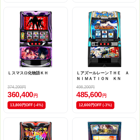
Ｌスマスロ化物語ＫＨ
ＬアズールレーンＴＨＥ Ａ
ＮＩＭＡＴＩＯＮ ＫＮ
374,200円
498,200円
360,400
485,600
円
円
13,800円OFF
(-4%)
12,600円OFF
(-3%)