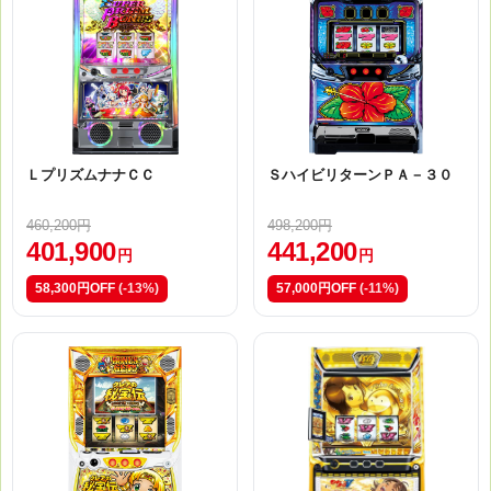
ＬプリズムナナＣＣ
ＳハイビリターンＰＡ－３０
460,200円
498,200円
401,900
441,200
円
円
58,300円OFF
(-13%)
57,000円OFF
(-11%)