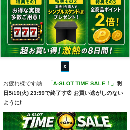
お疲れ様です🤗
「A-SLOT TIME SALE！」
明
日5/19(火) 23:59で終了す⏰
お買い逃がしのない
ように❗