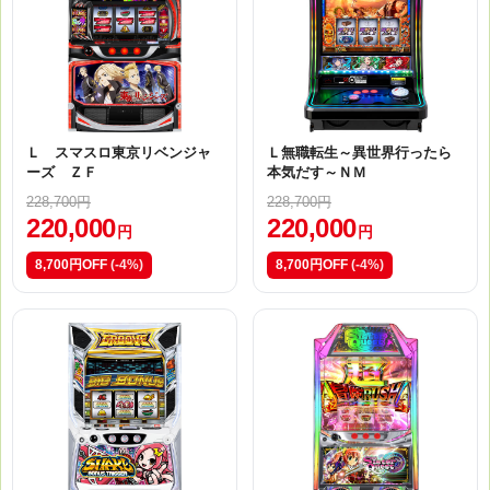
Ｌ スマスロ東京リベンジャ
Ｌ無職転生～異世界行ったら
ーズ ＺＦ
本気だす～ＮＭ
228,700円
228,700円
220,000
220,000
円
円
8,700円OFF
(-4%)
8,700円OFF
(-4%)