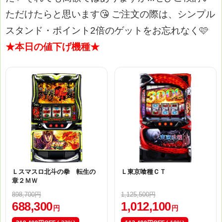
ただけたらと思います😘
ご注文の際は、シンプル
スタンド・ポイント2倍のゲットをお忘れなく🩷
★本日の値下げ機種★
Ｌスマスロ北斗の拳 転生の
Ｌ東京喰種ＣＴ
章２ＭＷ
898,700円
1,125,500円
688,300
1,012,100
円
円