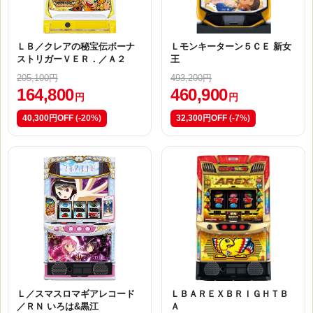
ＬＢ／クレアの秘宝伝ボーナ
Ｌモンキーターン５ＣＥ 新女
ストリガーＶＥＲ．／Ａ２
王
205,100円
493,200円
164,800
460,900
円
円
40,300円OFF
(-20%)
32,300円OFF
(-7%)
Ｌ／スマスロマギアレコード
ＬＢＡＲＥＸＢＲＩＧＨＴＢ
／ＲＮ いろは&黒江
Ａ