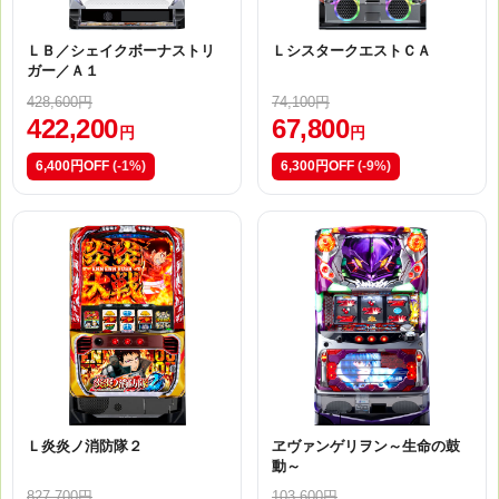
ＬＢ／シェイクボーナストリ
ＬシスタークエストＣＡ
ガー／Ａ１
428,600円
74,100円
422,200
67,800
円
円
6,400円OFF
(-1%)
6,300円OFF
(-9%)
Ｌ炎炎ノ消防隊２
ヱヴァンゲリヲン～生命の鼓
動～
827,700円
103,600円