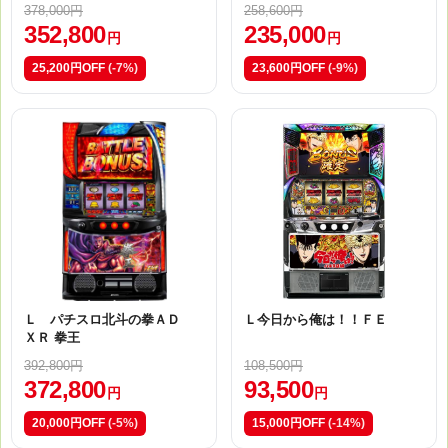
378,000円
258,600円
352,800
235,000
円
円
25,200円OFF
(-7%)
23,600円OFF
(-9%)
Ｌ パチスロ北斗の拳ＡＤ
Ｌ今日から俺は！！ＦＥ
ＸＲ 拳王
392,800円
108,500円
372,800
93,500
円
円
20,000円OFF
(-5%)
15,000円OFF
(-14%)