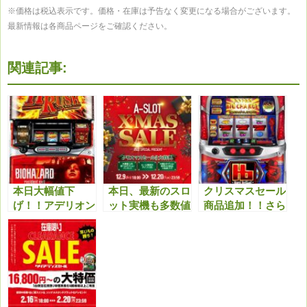
※価格は税込表示です。価格・在庫は予告なく変更になる場合がございます。
最新情報は各商品ページをご確認ください。
関連記事:
本日大幅値下
本日、最新のスロ
クリスマスセール
げ！！アデリオン
ット実機も多数値
商品追加！！さら
パチスロ バイオ
下げ！クリスマス
に最新機種も多数
ハザード7 レジデ
セール特典と合わ
値下げしまし
ント イービルが
せてどうぞ！！
た！！今アツいで
狙い時！！
す！！