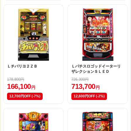
Ｌチバリヨ２ＺＢ
Ｌパチスロゴッドイーターリ
ザレクションＳＬＥＤ
178,800円
726,300円
166,100
713,700
円
円
12,700円OFF
(-7%)
12,600円OFF
(-2%)