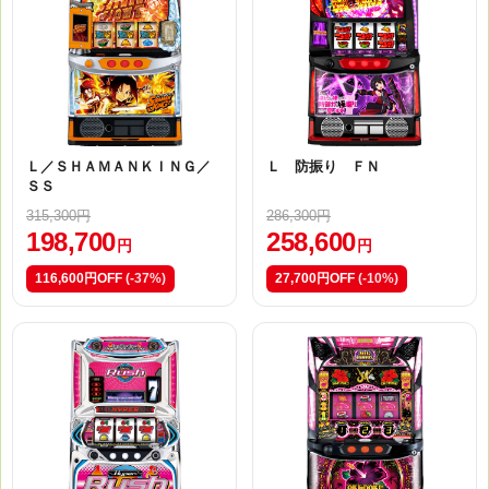
Ｌ／ＳＨＡＭＡＮＫＩＮＧ／
Ｌ 防振り ＦＮ
ＳＳ
315,300円
286,300円
198,700
258,600
円
円
116,600円OFF
(-37%)
27,700円OFF
(-10%)