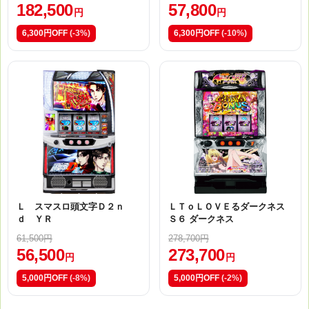
182,500
57,800
円
円
6,300円OFF
(-3%)
6,300円OFF
(-10%)
Ｌ スマスロ頭文字Ｄ２ｎ
ＬＴｏＬＯＶＥるダークネス
ｄ ＹＲ
Ｓ６ ダークネス
61,500円
278,700円
56,500
273,700
円
円
5,000円OFF
(-8%)
5,000円OFF
(-2%)