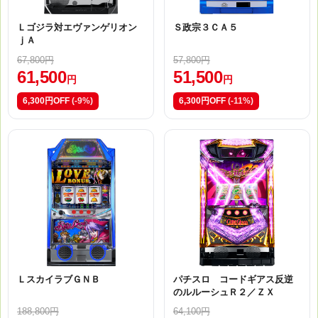
Ｌゴジラ対エヴァンゲリオン
Ｓ政宗３ＣＡ５
ｊＡ
67,800円
57,800円
61,500
51,500
円
円
6,300円OFF
(-9%)
6,300円OFF
(-11%)
ＬスカイラブＧＮＢ
パチスロ コードギアス反逆
のルルーシュＲ２／ＺＸ
188,800円
64,100円