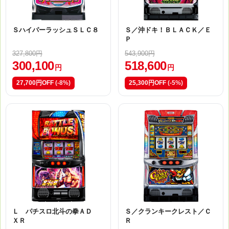
ＳハイパーラッシュＳＬＣ８
Ｓ／沖ドキ！ＢＬＡＣＫ／Ｅ
Ｐ
327,800円
543,900円
300,100
518,600
円
円
27,700円OFF
(-8%)
25,300円OFF
(-5%)
Ｌ パチスロ北斗の拳ＡＤ
Ｓ／クランキークレスト／Ｃ
ＸＲ
Ｒ