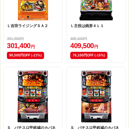
Ｌ吉宗ライジングＳＡ２
Ｌ主役は銭形４Ｌ１
391,900円
485,600円
301,400
409,500
円
円
90,500円OFF
(-23%)
76,100円OFF
(-16%)
Ｓ パチスロ甲鉄城のカバネ
Ｓ パチスロ甲鉄城のカバネ