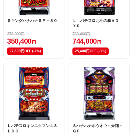
ＳキングハナハナＳＰ－３０
Ｌ パチスロ北斗の拳ＡＤ
ＸＲ
378,000円
769,400円
350,400
744,000
円
円
27,600円OFF
(-7%)
25,400円OFF
(-3%)
Ｌパチスロキンニクマン４Ｓ
Ｓハナハナホウオウ～天翔～
ＬＤＣ
ＧＰ