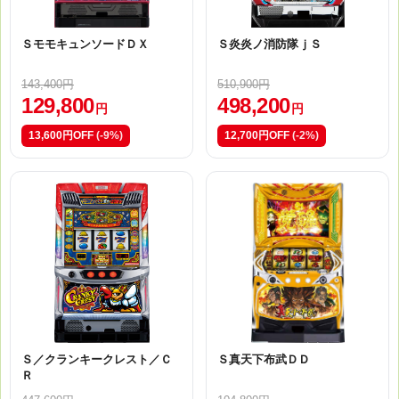
ＳモモキュンソードＤＸ
Ｓ炎炎ノ消防隊ｊＳ
143,400円
510,900円
129,800
498,200
円
円
13,600円OFF
(-9%)
12,700円OFF
(-2%)
Ｓ／クランキークレスト／Ｃ
Ｓ真天下布武ＤＤ
Ｒ