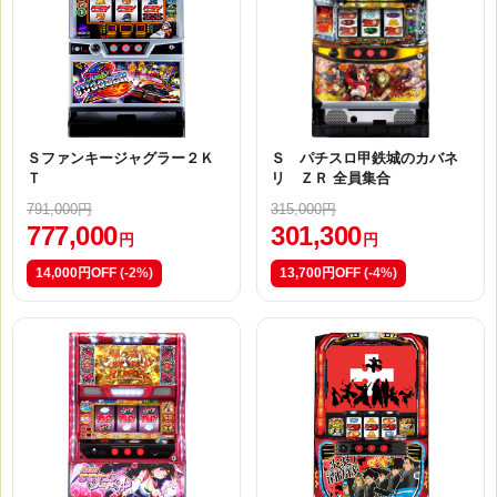
Ｓファンキージャグラー２Ｋ
Ｓ パチスロ甲鉄城のカバネ
Ｔ
リ ＺＲ 全員集合
791,000円
315,000円
777,000
301,300
円
円
14,000円OFF
(-2%)
13,700円OFF
(-4%)