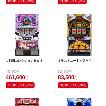
42,600円OFF
(-19%)
33,900円OFF
(-8%)
Ｌ戦国コレクション５ＧＪ
ＳラストユートピアＭＹ
493,200円
113,500円
461,600
83,500
円
円
31,600円OFF
(-6%)
30,000円OFF
(-26%)