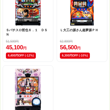
Ｓパチスロ哲也６．１ ＤＳ
Ｌ大工の源さん超夢源ＰＨ
Ｎ
51,500円
62,800円
45,100
56,500
円
円
6,400円OFF
(-12%)
6,300円OFF
(-10%)