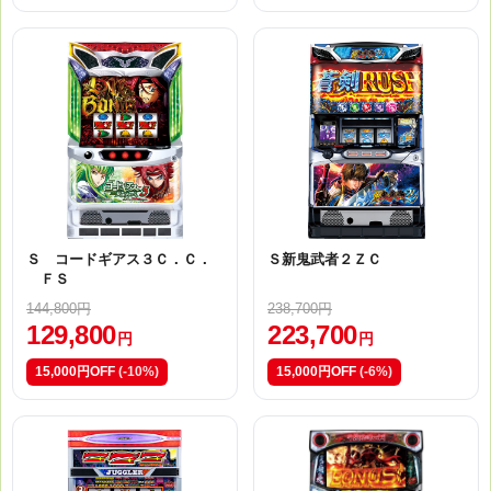
Ｓ コードギアス３Ｃ．Ｃ．
Ｓ新鬼武者２ＺＣ
ＦＳ
144,800円
238,700円
129,800
223,700
円
円
15,000円OFF
(-10%)
15,000円OFF
(-6%)