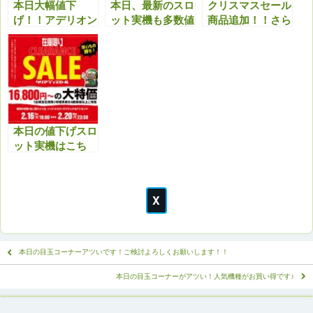
本日大幅値下
本日、最新のスロ
クリスマスセール
げ！！アデリオン
ット実機も多数値
商品追加！！さら
パチスロ バイオ
下げ！クリスマス
に最新機種も多数
ハザード7 レジデ
セール特典と合わ
値下げしまし
ント イービルが
せてどうぞ！！
た！！今アツいで
狙い時！！
す！！
本日の値下げスロ
ット実機はこち
ら！セール商品以
外もアツいで
す！！ぜひチェッ
クよろしくお願い
いたします。
本日の目玉コーナーアツいです！ご検討よろしくお願いします！！
本日の目玉コーナーがアツい！人気機種がお買い得です♪