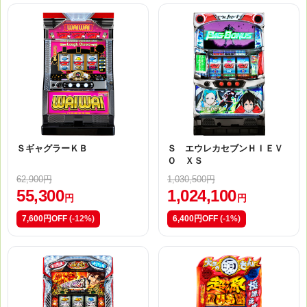
ＳギャグラーＫＢ
Ｓ エウレカセブンＨＩＥＶ
Ｏ ＸＳ
62,900円
1,030,500円
55,300
1,024,100
円
円
7,600円OFF
(-12%)
6,400円OFF
(-1%)