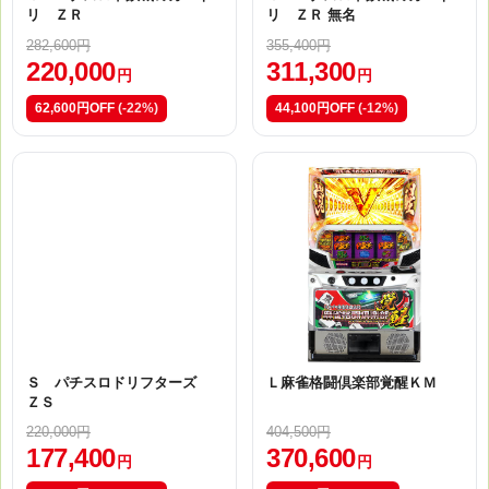
リ ＺＲ
リ ＺＲ 無名
282,600円
355,400円
220,000
311,300
円
円
62,600円OFF
(-22%)
44,100円OFF
(-12%)
Ｓ パチスロドリフターズ
Ｌ麻雀格闘倶楽部覚醒ＫＭ
ＺＳ
220,000円
404,500円
177,400
370,600
円
円