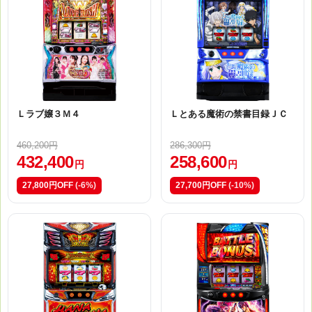
Ｌラブ嬢３Ｍ４
Ｌとある魔術の禁書目録ＪＣ
460,200円
286,300円
432,400
258,600
円
円
27,800円OFF
(-6%)
27,700円OFF
(-10%)