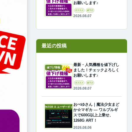
お願いします♪
オススメ
値下げ
2026.08.07
最近の投稿
最新・人気機種を値下げし
値下げ情報
ました！チェックよろしく
お願いします♪
オススメ
値下げ
2026.08.07
おぺゆさん｜魔法少女まど
A-COUNTER X ユーザーギャラリー
か☆マギカ ― ワルプルギ
スで600G以上上乗せ、
1268G ART！
2026.08.06