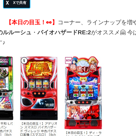
【本日の目玉！👀】
コーナー、ラインナップを増
のルルーシュ
・
バイオハザードRE:2
がオススメ🤗
今
す♪