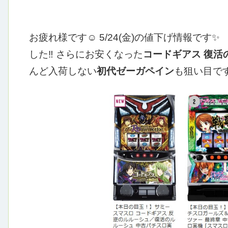
お疲れ様です☺
5/24(金)の値下げ情報です✨
した‼
さらにお安くなった
コードギアス 復活
んど入荷しない
初代ゼーガペイン
も狙い目で