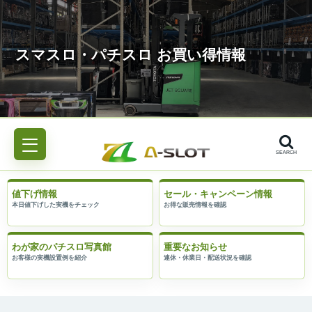
SEARCH
値下げ情報
セール・キャンペーン情報
わが家のパチスロ写真館
重要なお知らせ