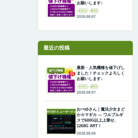
お願いします♪
オススメ
値下げ
2026.08.07
最近の投稿
最新・人気機種を値下げし
値下げ情報
ました！チェックよろしく
お願いします♪
オススメ
値下げ
2026.08.07
おぺゆさん｜魔法少女まど
A-COUNTER X ユーザーギャラリー
か☆マギカ ― ワルプルギ
スで600G以上上乗せ、
1268G ART！
2026.08.06