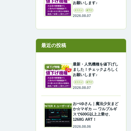
お願いします♪
オススメ
値下げ
2026.08.07
最近の投稿
最新・人気機種を値下げし
値下げ情報
ました！チェックよろしく
お願いします♪
オススメ
値下げ
2026.08.07
おぺゆさん｜魔法少女まど
A-COUNTER X ユーザーギャラリー
か☆マギカ ― ワルプルギ
スで600G以上上乗せ、
1268G ART！
2026.08.06