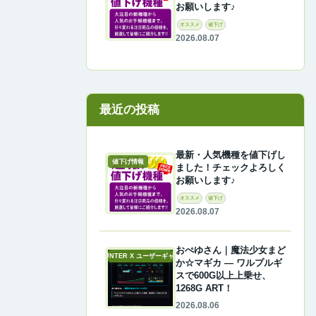
お願いします♪
オススメ
値下げ
2026.08.07
最近の投稿
最新・人気機種を値下げし
値下げ情報
ました！チェックよろしく
お願いします♪
オススメ
値下げ
2026.08.07
おぺゆさん｜魔法少女まど
A-COUNTER X ユーザーギャラリー
か☆マギカ ― ワルプルギ
スで600G以上上乗せ、
1268G ART！
2026.08.06