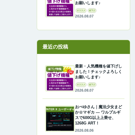
お願いします♪
オススメ
値下げ
2026.08.07
最近の投稿
最新・人気機種を値下げし
値下げ情報
ました！チェックよろしく
お願いします♪
オススメ
値下げ
2026.08.07
おぺゆさん｜魔法少女まど
A-COUNTER X ユーザーギャラリー
か☆マギカ ― ワルプルギ
スで600G以上上乗せ、
1268G ART！
2026.08.06