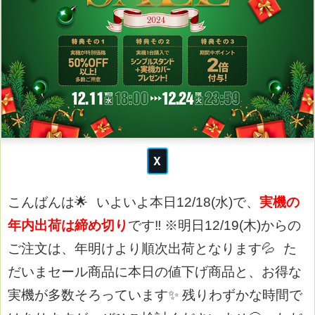
こんばんは🌟
いよいよ本日12/18(水)で、
実機の
年内出荷は締め切り
です‼
※明日12/19(木)からの
ご注文は、年明けより順次出荷となります💦
た
だいまセール商品に本日の値下げ商品と、お得な
実機が多数そろっています✨
残りわずかな時間で