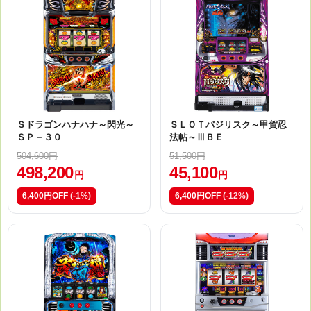
Ｓドラゴンハナハナ～閃光～
ＳＬＯＴバジリスク～甲賀忍
ＳＰ－３０
法帖～ⅢＢＥ
504,600円
51,500円
498,200
45,100
円
円
6,400円OFF
(-1%)
6,400円OFF
(-12%)