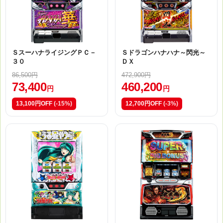
ＳスーハナライジングＰＣ－
Ｓドラゴンハナハナ～閃光～
３０
ＤＸ
86,500円
472,900円
73,400
460,200
円
円
13,100円OFF
(-15%)
12,700円OFF
(-3%)