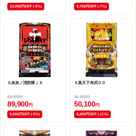
10,000円OFF
(-8%)
8,700円OFF
(-7%)
Ｓ炎炎ノ消防隊ｊＳ
Ｓ真天下布武ＤＤ
98,500円
56,500円
89,900
50,100
円
円
8,600円OFF
(-9%)
6,400円OFF
(-11%)