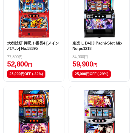
大都技研 押忍！番長4 [メイン
京楽 L D4DJ Pachi-Slot Mix
パネル] No.58395
No.ps1218
77,800円
84,900円
52,800
59,900
円
円
25,000円OFF
(-32%)
25,000円OFF
(-29%)