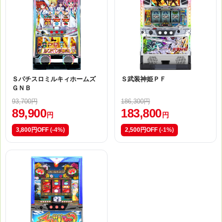
Ｓパチスロミルキィホームズ
Ｓ武装神姫ＰＦ
ＧＮＢ
93,700円
186,300円
89,900
183,800
円
円
3,800円OFF
(-4%)
2,500円OFF
(-1%)