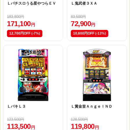
Ｌパチスロうる星やつらＥＶ
Ｌ鬼武者３ＸＡ
183,800円
83,500円
171,100
72,900
円
円
12,700円OFF
(-7%)
10,600円OFF
(-13%)
ＬバキＬ３
Ｌ賞金首ＡｎｇｅｌＮＤ
123,500円
128,500円
113,500
119,800
円
円