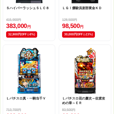
ＳハイパーラッシュＳＬＣ８
ＬＧⅠ優駿倶楽部黄金ＫＤ
415,900円
128,500円
383,000
98,500
円
円
32,900円OFF
(-8%)
30,000円OFF
(-23%)
Ｌパチスロ真・一騎当千Ｖ
Ｌパチスロ花の慶次～佐渡攻
めの章～ＥＲ
713,700円
83,500円