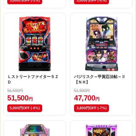
5,000円OFF
(-5%)
5,000円OFF
(-6%)
Ｌストリートファイター５Ｚ
バジリスク～甲賀忍法帖～Ⅱ
Ｄ
【ＮＨ】
56,500円
51,500円
51,500
47,700
円
円
5,000円OFF
(-9%)
3,800円OFF
(-7%)