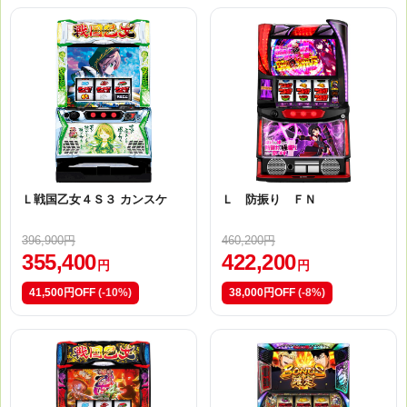
Ｌ戦国乙女４Ｓ３ カンスケ
Ｌ 防振り ＦＮ
396,900円
460,200円
355,400
422,200
円
円
41,500円OFF
(-10%)
38,000円OFF
(-8%)