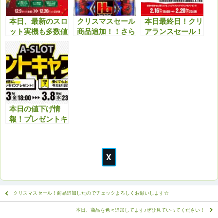
本日、最新のスロ
クリスマスセール
本日最終日！クリ
ット実機も多数値
商品追加！！さら
アランスセール！
下げ！クリスマス
に最新機種も多数
最終日最新機種等
セール特典と合わ
値下げしまし
も値下げしてます
せてどうぞ！！
た！！今アツいで
のでこちらもチェ
す！！
ックよろしくお願
いいたします。
本日の値下げ情
報！プレゼントキ
ャンペーンと合わ
せてお得にどう
ぞ！
クリスマスセール！商品追加したのでチェックよろしくお願いします☆
本日、商品を色々追加してます♪ぜひ見ていってください！