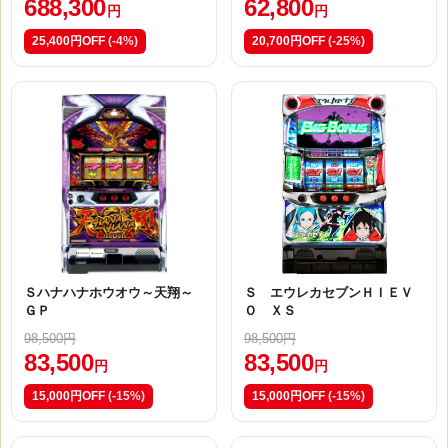
688,300
62,800
円
円
25,400円OFF
(-4%)
20,700円OFF
(-25%)
Ｓハナハナホウオウ～天翔～
Ｓ エウレカセブンＨＩＥＶ
ＧＰ
Ｏ ＸＳ
98,500円
98,500円
83,500
83,500
円
円
15,000円OFF
(-15%)
15,000円OFF
(-15%)