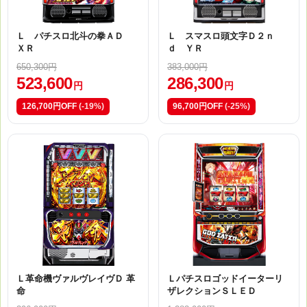
Ｌ パチスロ北斗の拳ＡＤ
Ｌ スマスロ頭文字Ｄ２ｎ
ＸＲ
ｄ ＹＲ
650,300円
383,000円
523,600
286,300
円
円
126,700円OFF
(-19%)
96,700円OFF
(-25%)
Ｌ革命機ヴァルヴレイヴＤ 革
Ｌパチスロゴッドイーターリ
命
ザレクションＳＬＥＤ