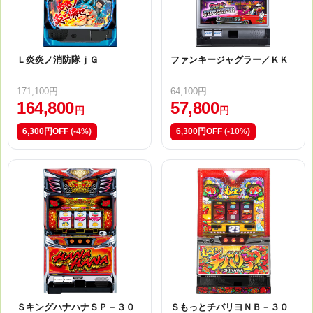
Ｌ炎炎ノ消防隊ｊＧ
ファンキージャグラー／ＫＫ
171,100円
64,100円
164,800
57,800
円
円
6,300円OFF
(-4%)
6,300円OFF
(-10%)
ＳキングハナハナＳＰ－３０
ＳもっとチバリヨＮＢ－３０