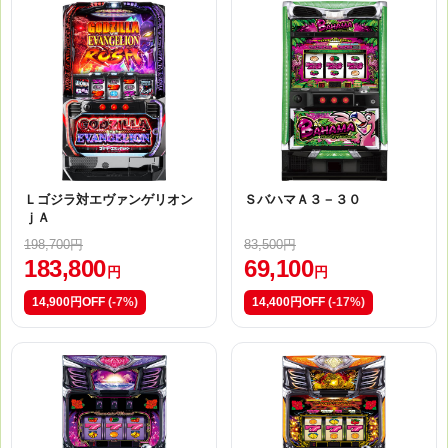
Ｌゴジラ対エヴァンゲリオン
ＳバハマＡ３－３０
ｊＡ
198,700円
83,500円
183,800
69,100
円
円
14,900円OFF
(-7%)
14,400円OFF
(-17%)