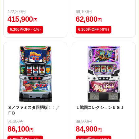
422,200円
69,100円
415,900
62,800
円
円
6,300円OFF
(-1%)
6,300円OFF
(-9%)
Ｓ／ファミスタ回胴版！！／
Ｌ戦国コレクション５ＧＪ
ＦＢ
91,100円
89,900円
86,100
84,900
円
円