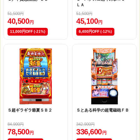
ＬＡ
51,500円
51,500円
40,500
45,100
円
円
11,000円OFF
(-21%)
6,400円OFF
(-12%)
Ｓ超ギラギラ爺夏ＳＢ２
Ｓとある科学の超電磁砲ＦＢ
84,900円
342,900円
78,500
336,600
円
円