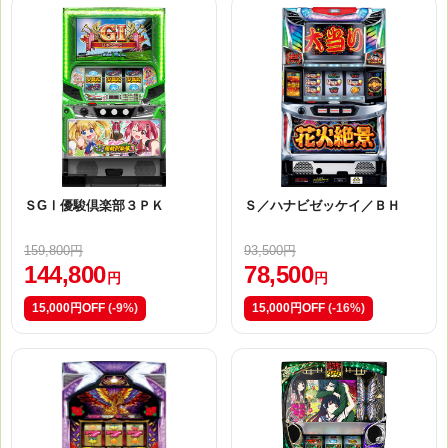
ＳGⅠ優駿倶楽部３ＰＫ
Ｓ／ハナビゼッケイ／ＢＨ
159,800円
93,500円
144,800
78,500
円
円
15,000円OFF
(-9%)
15,000円OFF
(-16%)