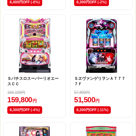
6,400円OFF
(-8%)
6,300円OFF
(-2%)
Ｓパチスロスーパーリオエー
ＳヱヴァンゲリヲンＡＴ７７
スＣＣ
７Ｆ
166,100円
57,800円
159,800
51,500
円
円
6,300円OFF
(-4%)
6,300円OFF
(-11%)