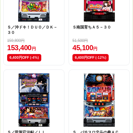
Ｓ／沖ドキ！ＤＵＯ／ＤＫ－
Ｓ南国育ちＡ５－３０
３０
159,800円
51,500円
153,400
45,100
円
円
6,400円OFF
(-4%)
6,400円OFF
(-12%)
Ｓ／甲賀忍法帖／ＬＬ
Ｓ パチスロ北斗の拳ＡＣ