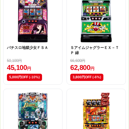
パチスロ地獄少女ＦＳＡ
ＳアイムジャグラーＥＸ－Ｔ
Ｐ 緑
50,100円
66,600円
45,100
62,800
円
円
5,000円OFF
(-10%)
3,800円OFF
(-6%)