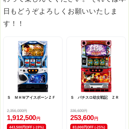
日もどうぞよろしくお願いいたしま
す！！
Ｓ ＭＨＷアイスボーンＺＦ
Ｓ パチスロ幼女戦記 ＺＲ
2,356,000円
336,600円
1,912,500
253,600
円
円
443,500円OFF
(-19%)
83,000円OFF
(-25%)