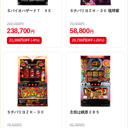
Ｓバイオハザード７ ＸＥ
ＳチバリヨＺＨ－３０ 琉球紫
260,000円
79,500円
238,700
58,800
円
円
21,300円OFF
(-8%)
20,700円OFF
(-26%)
ＳチバリヨＺＨ－３０
主役は銭形２Ｂ５
78,500円
82,300円