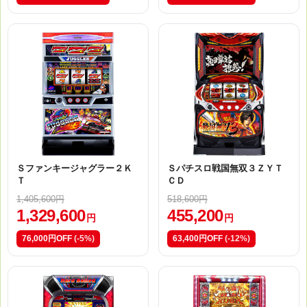
Ｓファンキージャグラー２Ｋ
Ｓパチスロ戦国無双３ＺＹＴ
Ｔ
ＣＤ
1,405,600円
518,600円
1,329,600
455,200
円
円
76,000円OFF
(-5%)
63,400円OFF
(-12%)