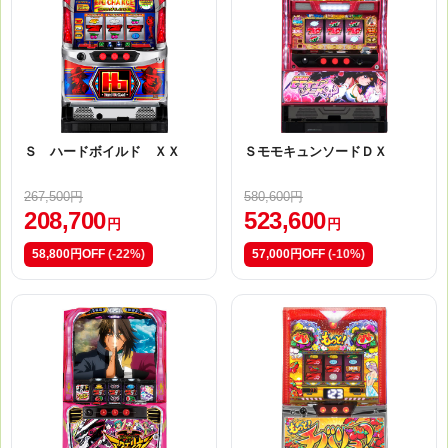
Ｓ ハードボイルド ＸＸ
ＳモモキュンソードＤＸ
267,500円
580,600円
208,700
523,600
円
円
58,800円OFF
(-22%)
57,000円OFF
(-10%)