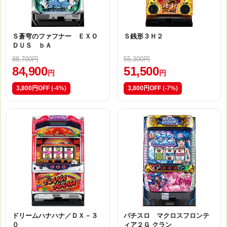
Ｓ蒼穹のファフナー ＥＸＯ
Ｓ銭形３Ｈ２
ＤＵＳ ｂＡ
88,700円
55,300円
84,900
51,500
円
円
3,800円OFF
(-4%)
3,800円OFF
(-7%)
ドリームハナハナ／ＤＸ－３
パチスロ マクロスフロンテ
０
ィア２Ｇ クラン