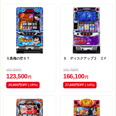
Ｓ真俺の空ＳＴ
Ｓ ディスクアップ２ ＺＦ
153,400円
193,700円
123,500
166,100
円
円
29,900円OFF
(-19%)
27,600円OFF
(-14%)