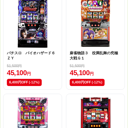
パチスロ バイオハザード６
麻雀物語３ 役満乱舞の究極
ＺＹ
大戦Ｇ１
51,500円
51,500円
45,100
45,100
円
円
6,400円OFF
(-12%)
6,400円OFF
(-12%)