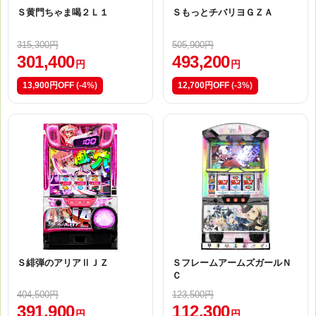
Ｓ黄門ちゃま喝２Ｌ１
ＳもっとチバリヨＧＺＡ
315,300円
505,900円
301,400
493,200
円
円
13,900円OFF
(-4%)
12,700円OFF
(-3%)
Ｓ緋弾のアリアⅡＪＺ
ＳフレームアームズガールＮ
Ｃ
404,500円
123,500円
391,900
112,300
円
円