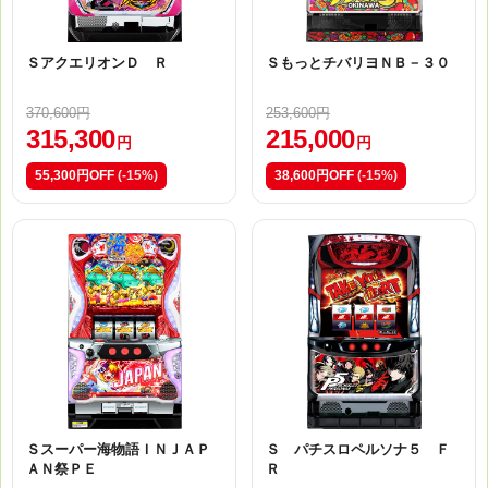
ＳアクエリオンＤ Ｒ
ＳもっとチバリヨＮＢ－３０
370,600円
253,600円
315,300
215,000
円
円
55,300円OFF
(-15%)
38,600円OFF
(-15%)
Ｓスーパー海物語ＩＮＪＡＰ
Ｓ パチスロペルソナ５ Ｆ
ＡＮ祭ＰＥ
Ｒ