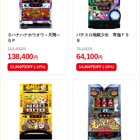
Ｓハナハナホウオウ～天翔～
パチスロ地獄少女 宵伽ＦＳ
ＧＰ
Ｂ
153,400円
78,500円
138,400
64,100
円
円
15,000円OFF
(-10%)
14,400円OFF
(-18%)