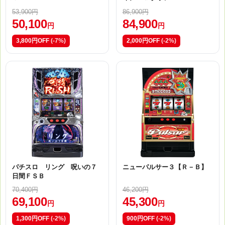
53,900円
86,900円
50,100
84,900
円
円
3,800円OFF
(-7%)
2,000円OFF
(-2%)
パチスロ リング 呪いの７
ニューパルサー３【Ｒ－Ｂ】
日間ＦＳＢ
70,400円
46,200円
69,100
45,300
円
円
1,300円OFF
(-2%)
900円OFF
(-2%)