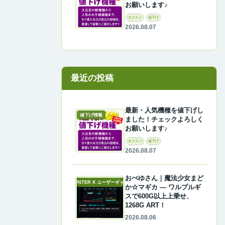
お願いします♪
オススメ
値下げ
2026.08.07
最近の投稿
最新・人気機種を値下げし
値下げ情報
ました！チェックよろしく
お願いします♪
オススメ
値下げ
2026.08.07
おぺゆさん｜魔法少女まど
A-COUNTER X ユーザーギャラリー
か☆マギカ ― ワルプルギ
スで600G以上上乗せ、
1268G ART！
2026.08.06