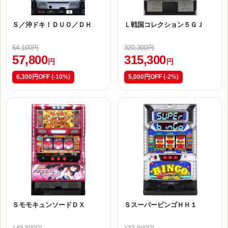
Ｓ／沖ドキ！ＤＵＯ／ＤＨ
Ｌ戦国コレクション５ＧＪ
64,100円
320,300円
57,800
315,300
円
円
6,300円OFF
(-10%)
5,000円OFF
(-2%)
ＳモモキュンソードＤＸ
ＳスーパービンゴＨＨ１