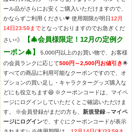
ール品がさらにお安くご購入いただけますので、
かならずご利用ください💗
使用期限が明日
12月
14日23:59まで
となっておりますのでお急ぎくだ
【🎄会員様限定！12月の定例ク
さい💨
ーポン🎄】
5,000円以上のお買い物で、お客様
の会員ランクに応じて
500円～2,500円お値引き
🌟
すべての商品に利用可能なクーポンですので、オ
プションの買い足し・キャラクターグッズ購入な
どにも役立ちます😆
※クーポンコードは、マイペ
ージにログインしていただくとご確認いただけま
す。
※会員登録がまだの方も、
新規登録→マイペ
ージにログイン
で、すぐにクーポンコードが表示
されます✨
※使用期限は、
12月14日(木)23:59ま