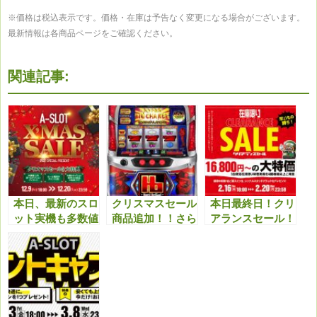
※価格は税込表示です。価格・在庫は予告なく変更になる場合がございます。
最新情報は各商品ページをご確認ください。
関連記事:
本日、最新のスロ
クリスマスセール
本日最終日！クリ
ット実機も多数値
商品追加！！さら
アランスセール！
下げ！クリスマス
に最新機種も多数
最終日最新機種等
セール特典と合わ
値下げしまし
も値下げしてます
せてどうぞ！！
た！！今アツいで
のでこちらもチェ
す！！
ックよろしくお願
いいたします。