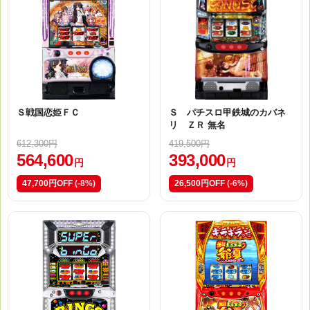
Ｓ戦国恋姫ＦＣ
Ｓ パチスロ甲鉄城のカバネ
リ ＺＲ 無名
612,300円
419,500円
564,600
393,000
円
円
47,700円OFF
(-8%)
26,500円OFF
(-6%)