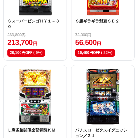
ＳスーパービンゴＨＹ１－３
Ｓ超ギラギラ爺夏ＳＢ２
０
233,800円
72,900円
213,700
56,500
円
円
20,100円OFF
(-9%)
16,400円OFF
(-22%)
Ｌ麻雀格闘倶楽部覚醒ＫＭ
パチスロ ゼクスイグニッシ
ョン／Ｚ１