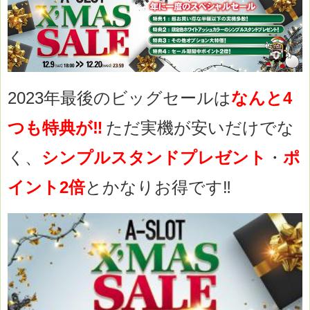
2023年最後のビッグセールは
なんと4
つも特典が
‼
ただ実機が安いだけでな
く、
シンプルスタンドプレゼント
・
ポ
イント2倍
とかなりお得です‼