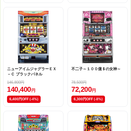
ニューアイムジャグラーＥＸ
不二子～１００億＄の女神～
－Ｃ ブラックパネル
146,800円
78,500円
140,400
72,200
円
円
6,400円OFF
(-4%)
6,300円OFF
(-8%)