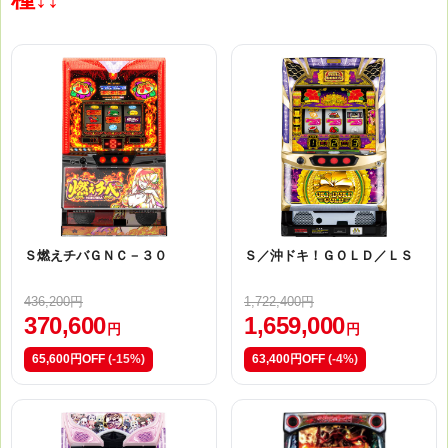
Ｓ燃えチバＧＮＣ－３０
Ｓ／沖ドキ！ＧＯＬＤ／ＬＳ
436,200円
1,722,400円
370,600
1,659,000
円
円
65,600円OFF
(-15%)
63,400円OFF
(-4%)