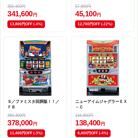
355,400円
57,800円
341,600
45,100
円
円
13,800円OFF
(-4%)
12,700円OFF
(-22%)
Ｓ／ファミスタ回胴版！！／
ニューアイムジャグラーＥＸ
ＦＢ
－Ｃ
389,400円
144,800円
378,000
138,400
円
円
11,400円OFF
(-3%)
6,400円OFF
(-4%)