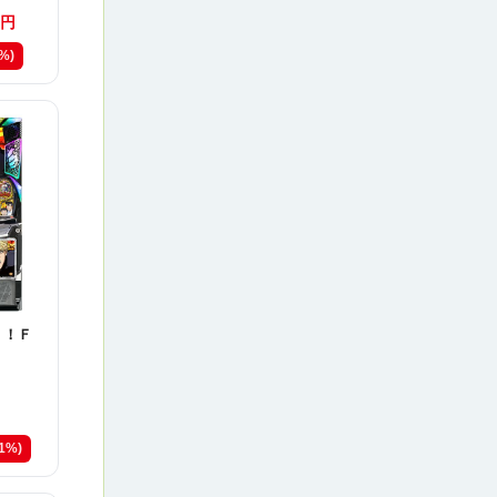
円
6%)
！！Ｆ
21%)