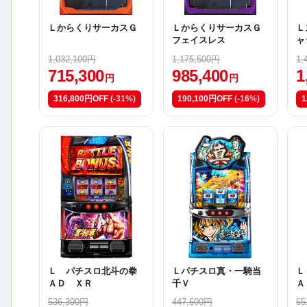
ＬからくりサーカスＧ
ＬからくりサーカスＧ
Ｌ
フェイスレス
ャ
1,032,100円
1,175,500円
1,
715,300
985,400
1
円
円
316,800円OFF
(-31%)
190,100円OFF
(-16%)
1
Ｌ パチスロ北斗の拳
Ｌパチスロ真・一騎当
Ｌ
ＡＤ ＸＲ
千Ｖ
Ａ
536,300円
447,600円
65