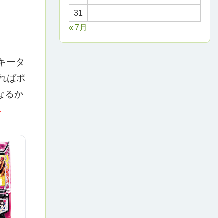
31
« 7月
キータ
ればポ
なるか
★