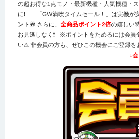
の超お得な1点モノ・最新機種・人気機種・スマ
に❗
「GW満喫タイムセール！」は実機が
ント
🎁
さらに、
全商品ポイント2倍
の嬉しい特
お見逃しなく❗
※ポイントをためるには会員
い⚠️
非会員の方も、ぜひこの機会にご登録をお
↓