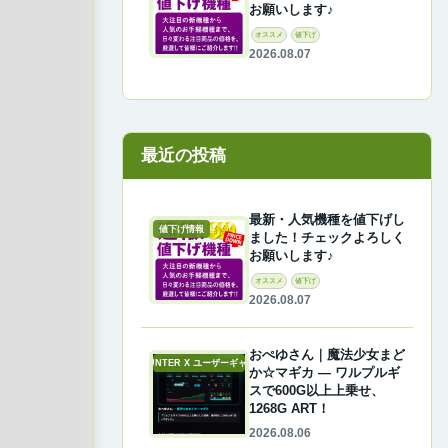
お願いします♪
オススメ
値下げ
2026.08.07
最近の投稿
最新・人気機種を値下げし
値下げ情報
ました！チェックよろしく
お願いします♪
オススメ
値下げ
2026.08.07
おぺゆさん｜魔法少女まど
A-COUNTER X ユーザーギャラリー
か☆マギカ ― ワルプルギ
スで600G以上上乗せ、
1268G ART！
2026.08.06