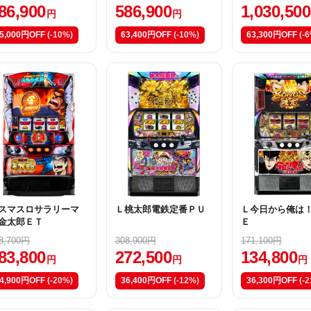
86,900
586,900
1,030,500
円
円
5,000円OFF
(-10%)
63,400円OFF
(-10%)
63,300円OFF
(-
スマスロサラリーマ
Ｌ桃太郎電鉄定番ＰＵ
Ｌ今日から俺は
金太郎ＥＴ
Ｅ
8,700円
308,900円
171,100円
83,800
272,500
134,800
円
円
円
4,900円OFF
(-20%)
36,400円OFF
(-12%)
36,300円OFF
(-