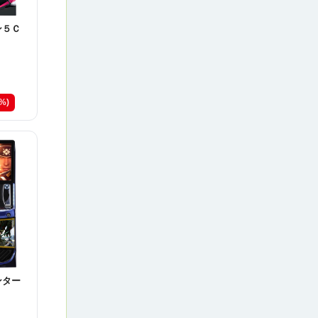
ン５Ｃ
8%)
ンター