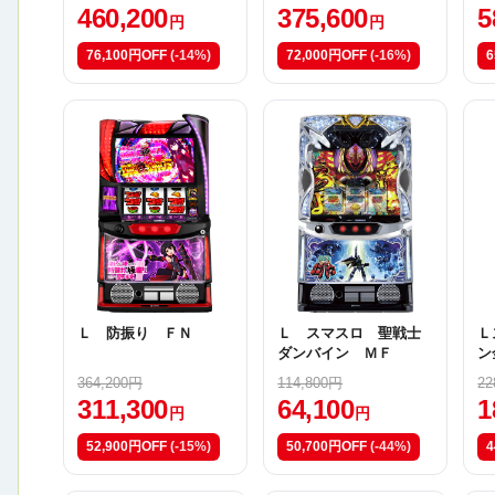
460,200
375,600
5
円
円
76,100円OFF
(-14%)
72,000円OFF
(-16%)
6
Ｌ 防振り ＦＮ
Ｌ スマスロ 聖戦士
Ｌ
ダンバイン ＭＦ
ン
364,200円
114,800円
22
311,300
64,100
1
円
円
52,900円OFF
(-15%)
50,700円OFF
(-44%)
4