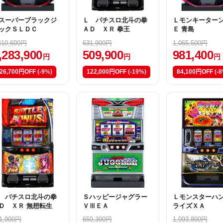
スーパーブラックジ
Ｌ パチスロ北斗の拳
Ｌモンキーター
ックＳＬＤＣ
ＡＤ ＸＲ 拳王
Ｅ 青島
410,600円
631,900円
1,065,500円
,283,900
509,900
981,400
円
円
円
26,700円OFF
(-9%)
122,000円OFF
(-19%)
84,100円OFF
(-
 パチスロ北斗の拳
Ｓハッピージャグラー
Ｌモンスターハ
Ｄ ＸＲ 無想転生
ＶⅢＥＡ
ライズＸＡ
1,900円
650,300円
1,093,800円