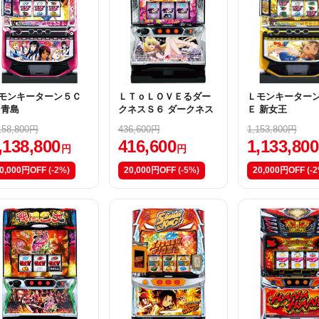
モンキーターン５Ｃ
ＬＴｏＬＯＶＥるダー
Ｌモンキーター
 青島
クネスＳ６ ダークネス
Ｅ 新女王
158,800円
436,600円
1,153,800円
,138,800
416,600
1,133,800
円
円
0,000円OFF
(-2%)
20,000円OFF
(-5%)
20,000円OFF
(-