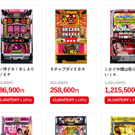
／沖ドキ！ＢＬＡＣ
ＳチャブダイＥＢ６
Ｌかぐや様は告
／ＥＰ
いｊＡ
0,300円
302,400円
1,253,600円
86,900
258,600
1,215,500
円
円
3,400円OFF
(-10%)
43,800円OFF
(-14%)
38,100円OFF
(-