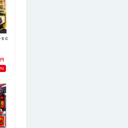
ン５Ｃ
円
2%)