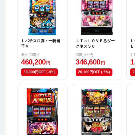
Ｌパチスロ真・一騎当
ＬＴｏＬＯＶＥるダー
Ｌ
千Ｖ
クネスＳ６
Ｅ
498,200円
366,700円
1,
460,200
346,600
1
円
円
38,000円OFF
(-8%)
20,100円OFF
(-5%)
2