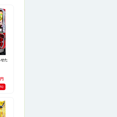
らせた
円
3%)