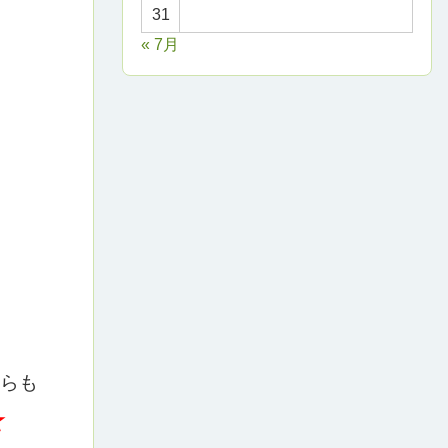
31
« 7月
らも
★