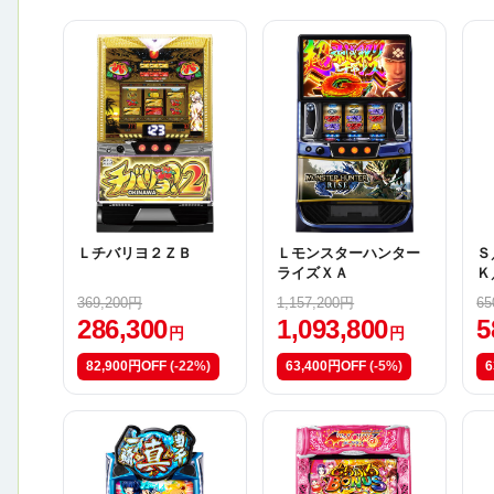
Ｌチバリヨ２ＺＢ
Ｌモンスターハンター
Ｓ
ライズＸＡ
Ｋ
369,200円
1,157,200円
65
286,300
1,093,800
5
円
円
82,900円OFF
(-22%)
63,400円OFF
(-5%)
6