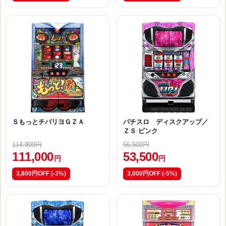
ＳもっとチバリヨＧＺＡ
パチスロ ディスクアップ／
ＺＳ ピンク
114,800円
56,500円
111,000
53,500
円
円
3,800円OFF
(-3%)
3,000円OFF
(-5%)