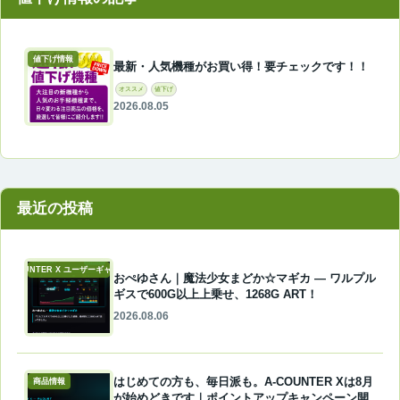
値下げ情報
最新・人気機種がお買い得！要チェックです！！
オススメ
値下げ
2026.08.05
最近の投稿
A-COUNTER X ユーザーギャラリー
おぺゆさん｜魔法少女まどか☆マギカ ― ワルプル
ギスで600G以上上乗せ、1268G ART！
2026.08.06
はじめての方も、毎日派も。A-COUNTER Xは8月
商品情報
が始めどきです｜ポイントアップキャンペーン開