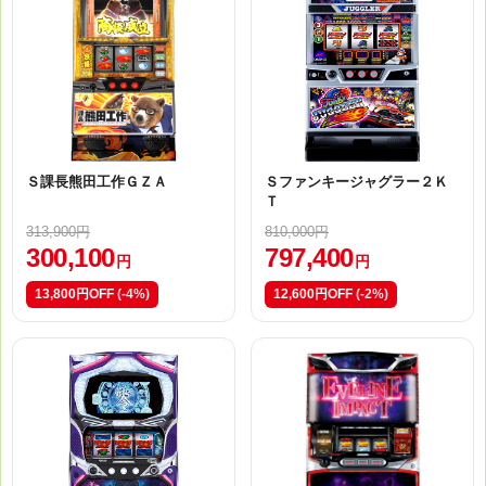
Ｓ課長熊田工作ＧＺＡ
Ｓファンキージャグラー２Ｋ
Ｔ
313,900円
810,000円
300,100
797,400
円
円
13,800円OFF
(-4%)
12,600円OFF
(-2%)