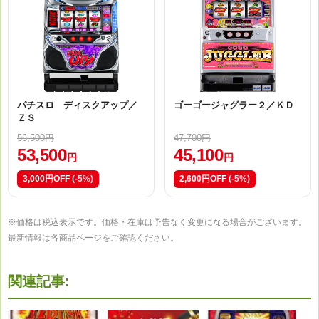
パチスロ ディスクアップ／
ゴーゴージャグラー２／ＫＤ
ＺＳ
56,500円
47,700円
53,500
45,100
円
円
3,000円OFF
(-5%)
2,600円OFF
(-5%)
※価格は税込表示です。価格・在庫は予告なく変更になる場合がございます。
最新情報は各商品ページをご確認ください。
関連記事: