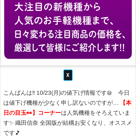
こんばんは‼
10/23(月)の値下げ情報です
今日
😆
は値下げ機種が少なく申し訳ないのですが…
【本
日の目玉👀】コーナー
は人気機種をそろえていま
す✨
織田信奈 全国版が結構お安くなり、オススメ
です🎵