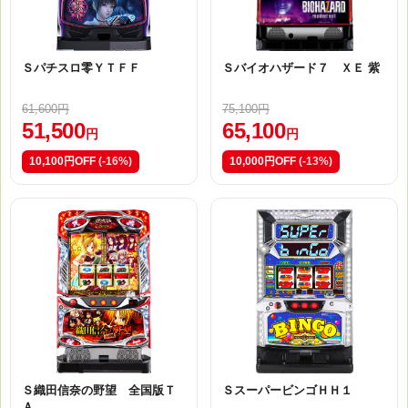
Ｓパチスロ零ＹＴＦＦ
Ｓバイオハザード７ ＸＥ 紫
61,600円
75,100円
51,500
65,100
円
円
10,100円OFF
(-16%)
10,000円OFF
(-13%)
Ｓ織田信奈の野望 全国版Ｔ
ＳスーパービンゴＨＨ１
Ａ