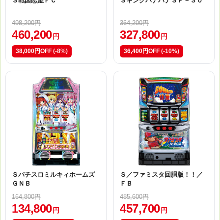
Ｓ戦国恋姫ＦＣ
ＳキングハナハナＳＰ－３０
498,200円
364,200円
460,200
327,800
円
円
38,000円OFF
(-8%)
36,400円OFF
(-10%)
Ｓパチスロミルキィホームズ
Ｓ／ファミスタ回胴版！！／
ＧＮＢ
ＦＢ
164,800円
485,600円
134,800
457,700
円
円