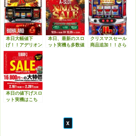
本日大幅値下
本日、最新のスロ
クリスマスセール
げ！！アデリオン
ット実機も多数値
商品追加！！さら
パチスロ バイオ
下げ！クリスマス
に最新機種も多数
ハザード7 レジデ
セール特典と合わ
値下げしまし
ント イービルが
せてどうぞ！！
た！！今アツいで
狙い時！！
す！！
本日の値下げスロ
ット実機はこち
ら！セール商品以
外もアツいで
す！！ぜひチェッ
クよろしくお願い
いたします。