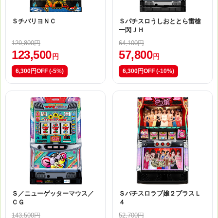
ＳチバリヨＮＣ
Ｓパチスロうしおととら雷槍
一閃ＪＨ
129,800円
64,100円
123,500
57,800
円
円
6,300円OFF
(-5%)
6,300円OFF
(-10%)
Ｓ／ニューゲッターマウス／
Ｓパチスロラブ嬢２プラスＬ
ＣＧ
４
143,500円
52,700円