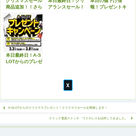
クリスマスセール
本日最終日！クリ
本日の値下げ情
商品追加！！さら
アランスセール！
報！プレゼントキ
に最新機種も多数
最終日最新機種等
ャンペーンと合わ
値下げしまし
も値下げしてます
せてお得にどう
た！！今アツいで
のでこちらもチェ
ぞ！
す！！
ックよろしくお願
いいたします。
本日最終日！A-S
LOTからのプレゼ
ントキャンペー
ン！最終日もいろ
いろと新しい商品
を多数値下げして
おります！
A-SLOTからのクリスマスプレゼント！クリスマスセールを開催します！
クイック電源スイッチ ワイヤレスを試作してみました。