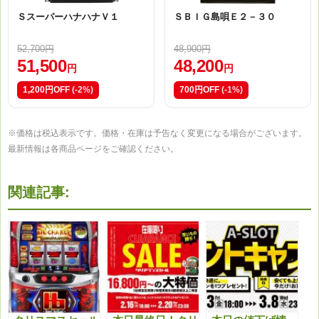
ＳスーパーハナハナＶ１
ＳＢＩＧ島唄Ｅ２－３０
52,700円
48,900円
51,500
48,200
円
円
1,200円OFF
(-2%)
700円OFF
(-1%)
※価格は税込表示です。価格・在庫は予告なく変更になる場合がございます。
最新情報は各商品ページをご確認ください。
関連記事: