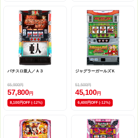
パチスロ亜人／Ａ３
ジャグラーガールズＫ
65,900円
51,500円
57,800
45,100
円
円
8,100円OFF
(-12%)
6,400円OFF
(-12%)