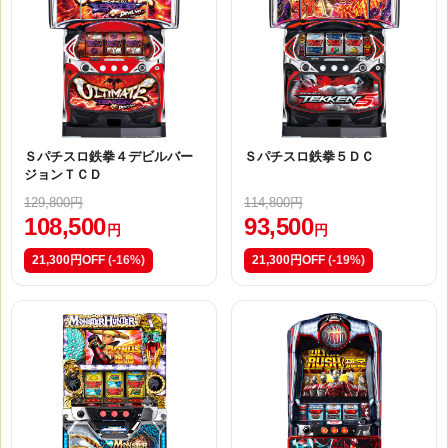
Ｓパチスロ鉄拳４デビルバー
Ｓパチスロ鉄拳５ＤＣ
ジョンＴＣＤ
129,800円
114,800円
108,500
93,500
円
円
21,300円OFF
(-16%)
21,300円OFF
(-19%)