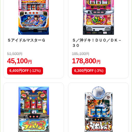
ＳアイドルマスターＧ
Ｓ／沖ドキ！ＤＵＯ／ＤＫ－
３０
51,500円
185,100円
45,100
178,800
円
円
6,400円OFF
(-12%)
6,300円OFF
(-3%)