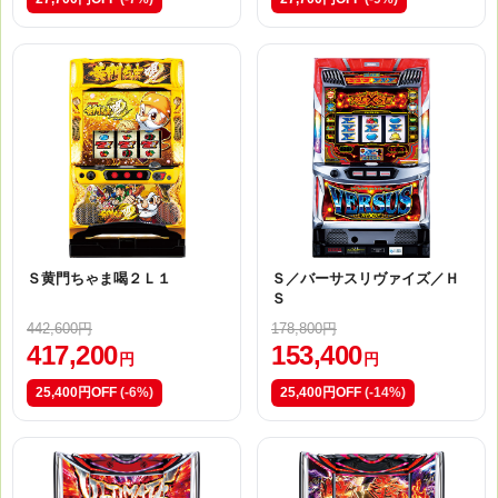
Ｓ黄門ちゃま喝２Ｌ１
Ｓ／バーサスリヴァイズ／Ｈ
Ｓ
442,600円
178,800円
417,200
153,400
円
円
25,400円OFF
(-6%)
25,400円OFF
(-14%)