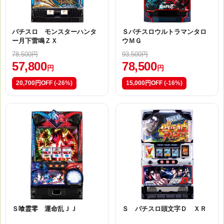
パチスロ モンスターハンタ
Ｓパチスロウルトラマンタロ
ー月下雷鳴ＺＸ
ウＭＧ
78,500円
93,500円
57,800
78,500
円
円
20,700円OFF
(-26%)
15,000円OFF
(-16%)
Ｓ喰霊零 運命乱ＪＪ
Ｓ パチスロ頭文字Ｄ ＸＲ