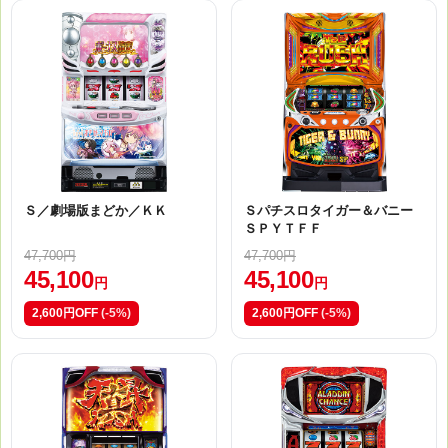
Ｓ／劇場版まどか／ＫＫ
Ｓパチスロタイガー＆バニー
ＳＰＹＴＦＦ
47,700円
47,700円
45,100
45,100
円
円
2,600円OFF
(-5%)
2,600円OFF
(-5%)