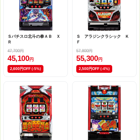
Ｓパチスロ北斗の拳ＡＢ Ｘ
Ｓ アラジンクラシック Ｋ
Ｒ
Ｆ
47,700円
57,800円
45,100
55,300
円
円
2,600円OFF
(-5%)
2,500円OFF
(-4%)