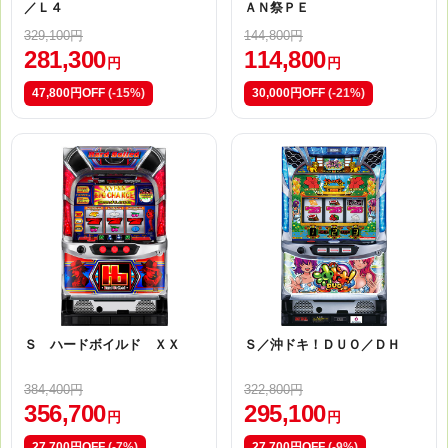
／Ｌ４
ＡＮ祭ＰＥ
329,100円
144,800円
281,300
114,800
円
円
47,800円OFF
(-15%)
30,000円OFF
(-21%)
Ｓ ハードボイルド ＸＸ
Ｓ／沖ドキ！ＤＵＯ／ＤＨ
384,400円
322,800円
356,700
295,100
円
円
27,700円OFF
(-7%)
27,700円OFF
(-9%)