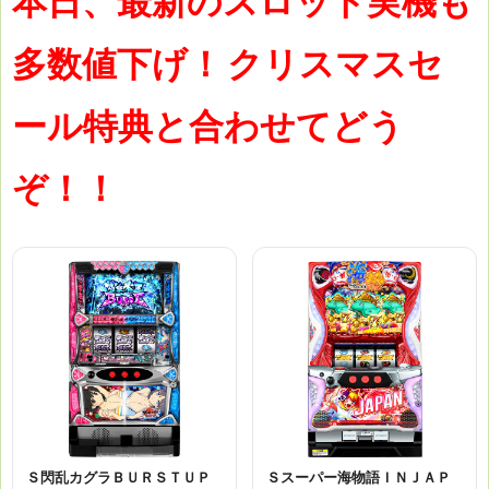
本日、最新のスロット実機も
多数値下げ！
クリスマスセ
ール特典と合わせてどう
ぞ！！
Ｓ閃乱カグラＢＵＲＳＴＵＰ
Ｓスーパー海物語ＩＮＪＡＰ