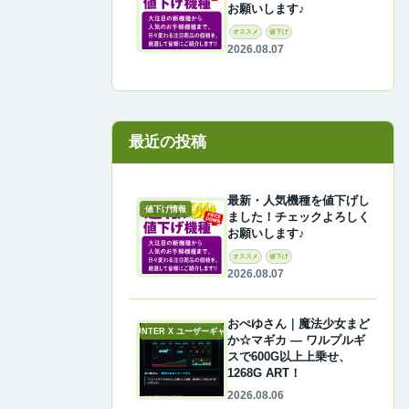
お願いします♪
オススメ
値下げ
2026.08.07
最近の投稿
最新・人気機種を値下げし
値下げ情報
ました！チェックよろしく
お願いします♪
オススメ
値下げ
2026.08.07
おぺゆさん｜魔法少女まど
A-COUNTER X ユーザーギャラリー
か☆マギカ ― ワルプルギ
スで600G以上上乗せ、
1268G ART！
2026.08.06