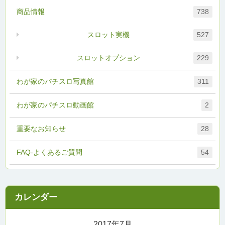
商品情報
738
スロット実機
527
スロットオプション
229
わが家のパチスロ写真館
311
わが家のパチスロ動画館
2
重要なお知らせ
28
FAQ-よくあるご質問
54
2017年7月