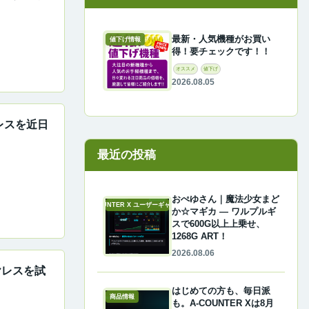
最新・人気機種がお買い
値下げ情報
得！要チェックです！！
オススメ
値下げ
2026.08.05
レスを近日
最近の投稿
おぺゆさん｜魔法少女まど
A-COUNTER X ユーザーギャラリー
か☆マギカ ― ワルプルギ
スで600G以上上乗せ、
1268G ART！
2026.08.06
ヤレスを試
はじめての方も、毎日派
商品情報
も。A-COUNTER Xは8月