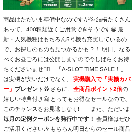
商品はただいま準備中なのですが💦
結構たくさん
あって、400種類近くご用意できそうです😁
最
新・人気機種はもちろん5号機も充実しているの
で、お探しのものも見つかるかも？！
明日、なる
べくお昼ごろには公開しますので今しばらくお待
ちくださいませ🙇‍♀️
「A-SLOT TIME SALE！」
は実機が安いだけでなく、
実機購入で「実機カバ
ー」
プレゼント
🎁
さらに、
全商品ポイント2倍
の
嬉しい特典付き🤗
とってもお得なセールなので、
このチャンスをお見逃しなく❗
また、ただいま
毎月の定例クーポンを発行中です！
会員様はぜひ
ご活用ください🎶
もちろん明日からのセール商品