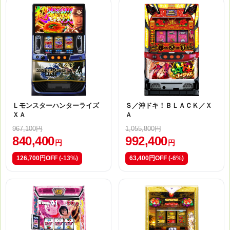
Ｌモンスターハンターライズ
Ｓ／沖ドキ！ＢＬＡＣＫ／Ｘ
ＸＡ
Ａ
967,100円
1,055,800円
840,400
992,400
円
円
126,700円OFF
(-13%)
63,400円OFF
(-6%)