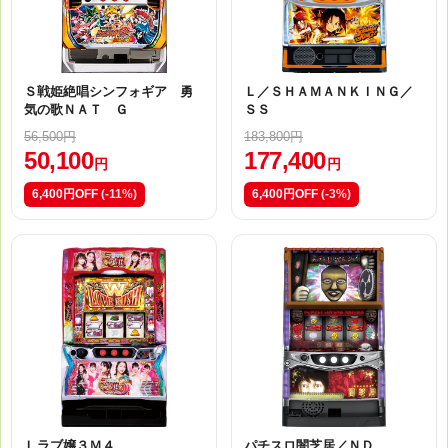
Ｓ戦姫絶唱シンフォギア 勇
Ｌ／ＳＨＡＭＡＮＫＩＮＧ／
気の歌ＮＡＴ Ｇ
ＳＳ
56,500円
183,800円
50,100
177,400
円
円
6,400円OFF
(-11%)
6,400円OFF
(-3%)
Ｌラブ嬢３Ｍ４
パチスロ闇芝居／ＮＤ