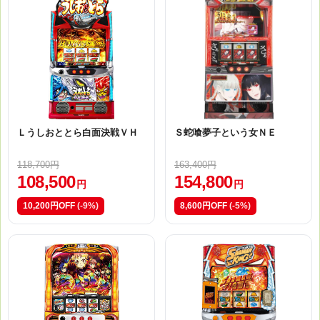
Ｌうしおととら白面決戦ＶＨ
Ｓ蛇喰夢子という女ＮＥ
118,700円
163,400円
108,500
154,800
円
円
10,200円OFF
(-9%)
8,600円OFF
(-5%)