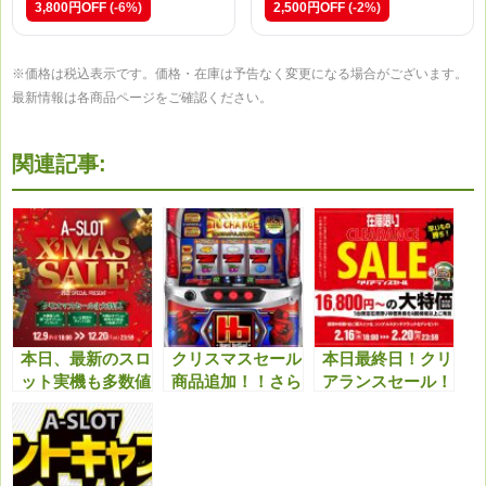
3,800円OFF
(-6%)
2,500円OFF
(-2%)
※価格は税込表示です。価格・在庫は予告なく変更になる場合がございます。
最新情報は各商品ページをご確認ください。
関連記事:
本日、最新のスロ
クリスマスセール
本日最終日！クリ
ット実機も多数値
商品追加！！さら
アランスセール！
下げ！クリスマス
に最新機種も多数
最終日最新機種等
セール特典と合わ
値下げしまし
も値下げしてます
せてどうぞ！！
た！！今アツいで
のでこちらもチェ
す！！
ックよろしくお願