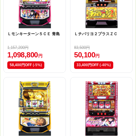
Ｌモンキーターン５ＣＥ 青島
Ｌチバリヨ２プラスＺＣ
1,157,200円
83,500円
1,098,800
50,100
円
円
58,400円OFF
(-5%)
33,400円OFF
(-40%)