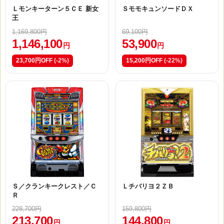
Ｌモンキーターン５ＣＥ 新女
ＳモモキュンソードＤＸ
王
1,169,800円
69,100円
1,146,100
53,900
円
円
23,700円OFF
(-2%)
15,200円OFF
(-22%)
Ｓ／クランキークレスト／Ｃ
Ｌチバリヨ２ＺＢ
Ｒ
228,700円
159,800円
213,700
144,800
円
円