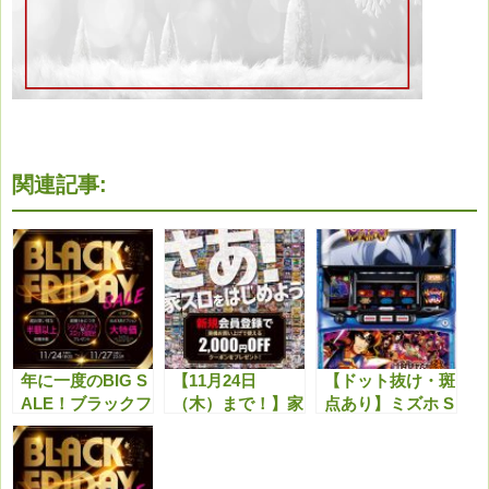
関連記事:
年に一度のBIG S
【11月24日
【ドット抜け・斑
ALE！ブラックフ
（木）まで！】家
点あり】ミズホ S
ライデーセールを
スロ仲間を募集
LOTバジリスク～
開催します！
中！新規会員登録
甲賀忍法帖～絆2
で実機2,000円OF
甲賀パネル こん