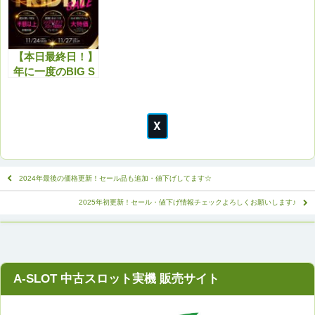
Fクーポンをプレ
な感じでドット抜
ゼント！
け・斑点がありま
す。
【本日最終日！】
年に一度のBIG S
ALE！ブラックフ
ライデーセール！
今が絶好の買い場
です！
2024年最後の価格更新！セール品も追加・値下げしてます☆
2025年初更新！セール・値下げ情報チェックよろしくお願いします♪
A-SLOT 中古スロット実機 販売サイト