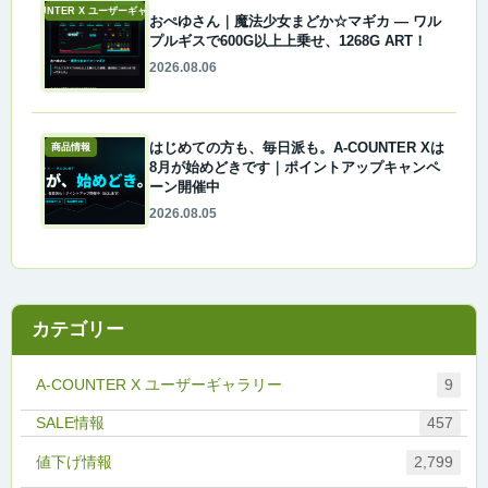
A-COUNTER X ユーザーギャラリー
おぺゆさん｜魔法少女まどか☆マギカ ― ワル
プルギスで600G以上上乗せ、1268G ART！
2026.08.06
はじめての方も、毎日派も。A-COUNTER Xは
商品情報
8月が始めどきです｜ポイントアップキャンペ
ーン開催中
2026.08.05
カテゴリー
A-COUNTER X ユーザーギャラリー
9
457
値下げ情報
2,799