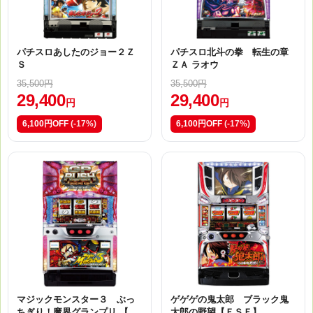
パチスロあしたのジョー２Ｚ
パチスロ北斗の拳 転生の章
Ｓ
ＺＡ ラオウ
35,500円
35,500円
29,400
29,400
円
円
6,100円OFF
(-17%)
6,100円OFF
(-17%)
マジックモンスター３ ぶっ
ゲゲゲの鬼太郎 ブラック鬼
ちぎり！魔界グランプリ 【Ｊ
太郎の野望【ＦＳＦ】