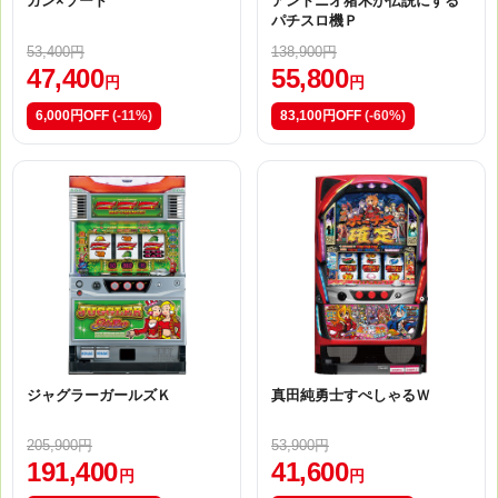
ガン×ソード
アントニオ猪木が伝説にする
パチスロ機Ｐ
53,400円
138,900円
47,400
55,800
円
円
6,000円OFF
(-11%)
83,100円OFF
(-60%)
ジャグラーガールズＫ
真田純勇士すぺしゃるＷ
205,900円
53,900円
191,400
41,600
円
円