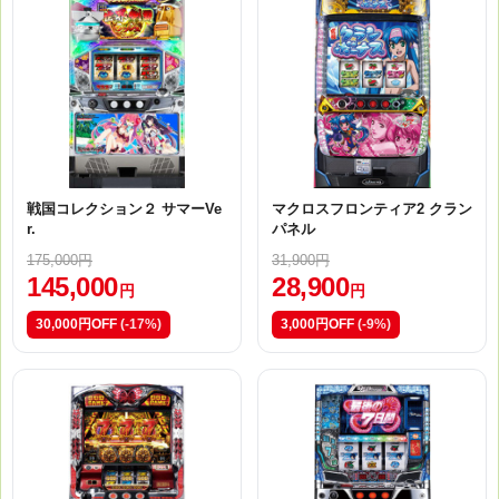
戦国コレクション２ サマーVe
マクロスフロンティア2 クラン
r.
パネル
175,000円
31,900円
145,000
28,900
円
円
30,000円OFF
(-17%)
3,000円OFF
(-9%)