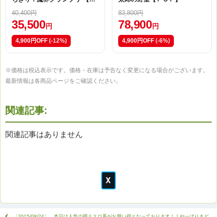
２】
40,400円
83,800円
35,500
78,900
円
円
4,900円OFF
(-12%)
4,900円OFF
(-6%)
※価格は税込表示です。価格・在庫は予告なく変更になる場合がございます。
最新情報は各商品ページをご確認ください。
関連記事:
関連記事はありません
〔2015/08/24〕 本日は人気の萌えスロ系がお買い得となっております！！やっぱりまど