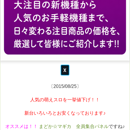
〔2015/08/25〕
人気の萌えスロを一挙値下げ！！
新台いろいろとお安くなっております♪
オススメは！！
まどか☆マギカ 全員集合パネル
ですね♪