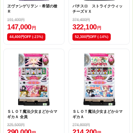
ヱヴァンゲリヲン・希望の槍
パチスロ ストライクウィッ
Ｒ
チーズＶＸ
191,400円
374,400円
147,000
322,100
円
円
44,400円OFF
(-23%)
52,300円OFF
(-14%)
ＳＬＯＴ魔法少女まどか☆マ
ＳＬＯＴ魔法少女まどか☆マ
ギカＡ 全員
ギカＡ
325,500円
274,800円
290,000
214,200