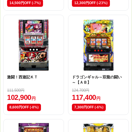
14,500円OFF
(-7%)
12,300円OFF
(-23%)
激闘！西遊記ＫＴ
ドラゴンギャル～双龍の闘い
～【ＡＢ】
111,500円
124,700円
102,900
117,400
円
円
8,600円OFF
(-8%)
7,300円OFF
(-6%)