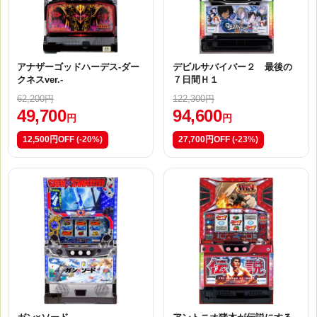
アナザーゴッドハーデス-ダー
デビルサバイバー２ 最後の
クネスver.-
７日間Ｈ１
62,200円
122,300円
49,700
94,600
円
円
12,500円OFF
(-20%)
27,700円OFF
(-23%)