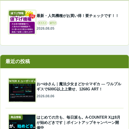
値下げ情報
最新・人気機種がお買い得！要チェックです！！
オススメ
値下げ
2026.08.05
最近の投稿
A-COUNTER X ユーザーギャラリー
おぺゆさん｜魔法少女まどか☆マギカ ― ワルプル
ギスで600G以上上乗せ、1268G ART！
2026.08.06
はじめての方も、毎日派も。A-COUNTER Xは8月
商品情報
が始めどきです｜ポイントアップキャンペーン開
催中