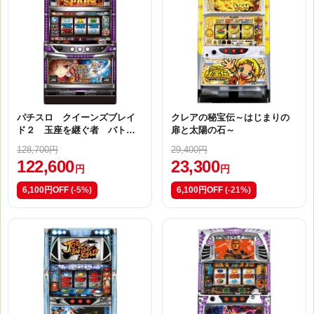
パチスロ クイーンズブレイ
クレアの秘宝伝～はじまりの
ド２ 玉座を継ぐ者 バトル
扉と太陽の石～
バージョン【ＧＢ】
128,700円
29,400円
122,600
23,300
円
円
6,100円OFF
(-5%)
6,100円OFF
(-21%)