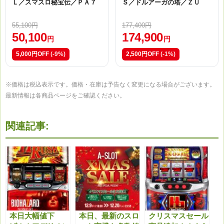
Ｌ／スマスロ秘宝伝／ＰＡ７
Ｓ／ドルアーガの塔／ＺＵ
55,100円
177,400円
50,100
174,900
円
円
5,000円OFF
(-9%)
2,500円OFF
(-1%)
※価格は税込表示です。価格・在庫は予告なく変更になる場合がございます。
最新情報は各商品ページをご確認ください。
関連記事:
本日大幅値下
本日、最新のスロ
クリスマスセール