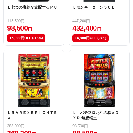
Ｌ七つの魔剣が支配するＰＵ
Ｌモンキーターン５ＣＥ
113,500円
447,200円
98,500
432,400
円
円
15,000円OFF
(-13%)
14,800円OFF
(-3%)
ＬＢＡＲＥＸＢＲＩＧＨＴＢ
Ｌ パチスロ北斗の拳ＡＤ
Ａ
ＸＲ 無想転生
383,000円
98,500円