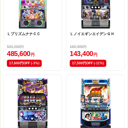
ＬプリズムナナＣＣ
ＬノイエギンエイデンＧＨ
503,200円
160,900円
485,600
143,400
円
円
17,600円OFF
(-3%)
17,500円OFF
(-11%)