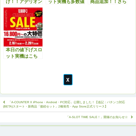
げ！！アデリオン
ット実機も多数値
商品追加！！さら
パチスロ バイオ
下げ！クリスマス
に最新機種も多数
ハザード7 レジデ
セール特典と合わ
値下げしまし
ント イービルが
せてどうぞ！！
た！！今アツいで
狙い時！！
す！！
本日の値下げスロ
ット実機はこち
ら！セール商品以
外もアツいで
す！！ぜひチェッ
クよろしくお願い
いたします。
「A-COUNTER X iPhone・Android・PC対応」公開しました！【追記：パチンコ対応
(BETA)スタート・新商品「接続セット」2種発売・App Store正式リリース】
「A-SLOT TIME SALE！」開催のお知らせ☆