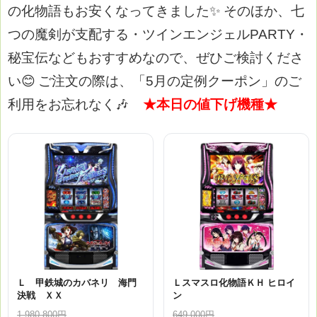
の化物語もお安くなってきました✨
そのほか、七
つの魔剣が支配する・ツインエンジェルPARTY・
秘宝伝などもおすすめなので、ぜひご検討くださ
い😊
ご注文の際は、「5月の定例クーポン」のご
利用をお忘れなく🎶
★本日の値下げ機種★
Ｌ 甲鉄城のカバネリ 海門
Ｌスマスロ化物語ＫＨ ヒロイ
決戦 ＸＸ
ン
1,980,800円
649,000円