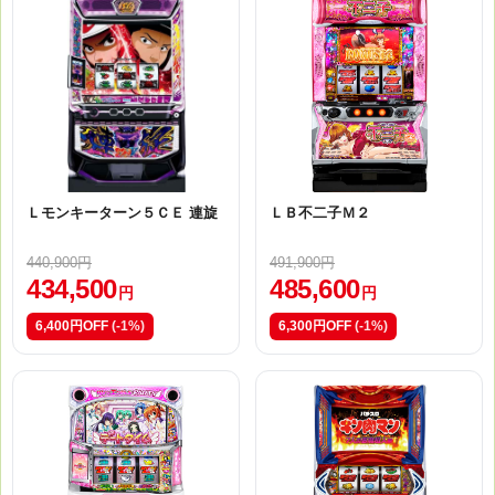
Ｌモンキーターン５ＣＥ 連旋
ＬＢ不二子Ｍ２
440,900円
491,900円
434,500
485,600
円
円
6,400円OFF
(-1%)
6,300円OFF
(-1%)