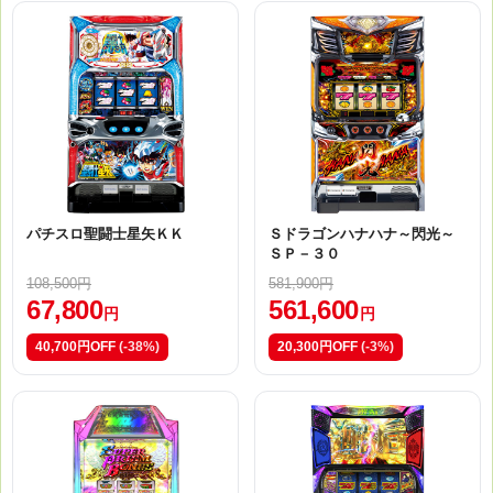
パチスロ聖闘士星矢ＫＫ
Ｓドラゴンハナハナ～閃光～
ＳＰ－３０
108,500円
581,900円
67,800
561,600
円
円
40,700円OFF
(-38%)
20,300円OFF
(-3%)