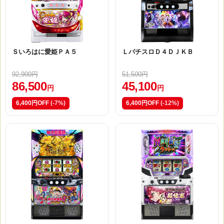
Ｓいろはに愛姫ＰＡ５
ＬパチスロＤ４ＤＪＫＢ
92,900円
51,500円
86,500
45,100
円
円
6,400円OFF
(-7%)
6,400円OFF
(-12%)