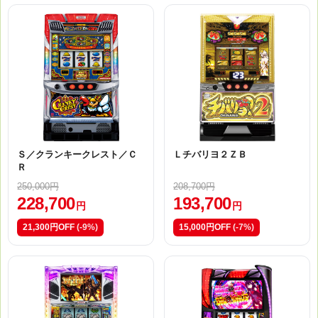
Ｓ／クランキークレスト／Ｃ
Ｌチバリヨ２ＺＢ
Ｒ
250,000円
208,700円
228,700
193,700
円
円
21,300円OFF
(-9%)
15,000円OFF
(-7%)