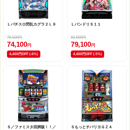
Ｌパチスロ閃乱カグラ２Ｌ９
ＬバンドリＳ１１
78,500円
83,500円
74,100
79,100
円
円
4,400円OFF
(-6%)
4,400円OFF
(-5%)
Ｓ／ファミスタ回胴版！！／
ＳもっとチバリヨＧＺＡ