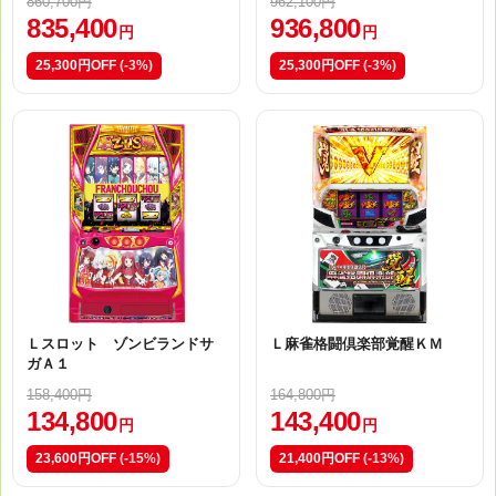
860,700円
962,100円
835,400
936,800
円
円
25,300円OFF
(-3%)
25,300円OFF
(-3%)
Ｌスロット ゾンビランドサ
Ｌ麻雀格闘倶楽部覚醒ＫＭ
ガＡ１
158,400円
164,800円
134,800
143,400
円
円
23,600円OFF
(-15%)
21,400円OFF
(-13%)