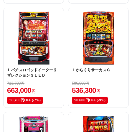
Ｌパチスロゴッドイーターリ
ＬからくりサーカスＧ
ザレクションＳＬＥＤ
713,700円
586,900円
663,000
536,300
円
円
50,700円OFF
(-7%)
50,600円OFF
(-9%)