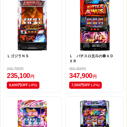
ＬゴジラＮＳ
Ｌ パチスロ北斗の拳ＡＤ
ＸＲ
243,700円
355,400円
235,100
347,900
円
円
8,600円OFF
(-4%)
7,500円OFF
(-2%)