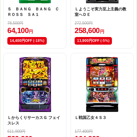
Ｓ ＢＡＮＧ ＢＡＮＧ Ｃ
Ｌようこそ実力至上主義の教
ＲＯＳＳ ＳＡ１
室へＤＥ
78,500円
272,500円
64,100
258,600
円
円
14,400円OFF
(-18%)
13,900円OFF
(-5%)
ＬからくりサーカスＧ フェイ
Ｌ戦国乙女４Ｓ３
スレス
611,900円
177,400円