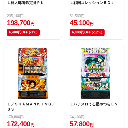
Ｌ桃太郎電鉄定番ＰＵ
Ｌ戦国コレクション５ＧＪ
205,100円
51,500円
198,700
45,100
円
円
6,400円OFF
(-3%)
6,400円OFF
(-12%)
Ｌ／ＳＨＡＭＡＮＫＩＮＧ／
Ｌパチスロうる星やつらＥＶ
ＳＳ
178,800円
64,100円
172,400
57,800
円
円