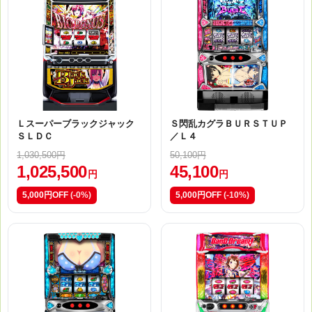
Ｌスーパーブラックジャック
Ｓ閃乱カグラＢＵＲＳＴＵＰ
ＳＬＤＣ
／Ｌ４
1,030,500円
50,100円
1,025,500
45,100
円
円
5,000円OFF
(-0%)
5,000円OFF
(-10%)