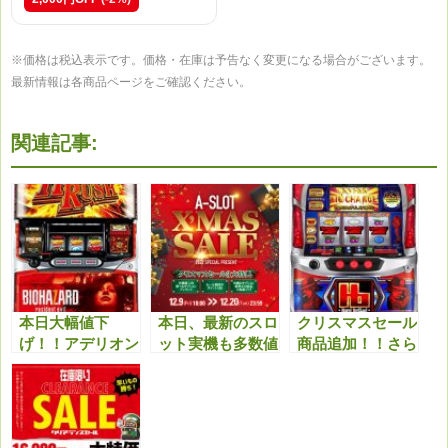
※価格は税込表示です。価格・在庫は予告なく変更になる場合がございます。
最新情報は各商品ページをご確認ください。
関連記事:
本日大幅値下
本日、最新のスロ
クリスマスセール
げ！！アデリオン
ット実機も多数値
商品追加！！さら
パチスロ バイオ
下げ！クリスマス
に最新機種も多数
ハザード7 レジデ
セール特典と合わ
値下げしまし
ント イービルが
せてどうぞ！！
た！！今アツいで
狙い時！！
す！！