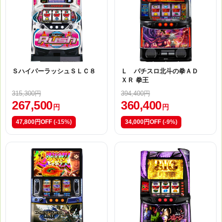
ＳハイパーラッシュＳＬＣ８
Ｌ パチスロ北斗の拳ＡＤ
ＸＲ 拳王
315,300円
394,400円
267,500
360,400
円
円
47,800円OFF
(-15%)
34,000円OFF
(-9%)