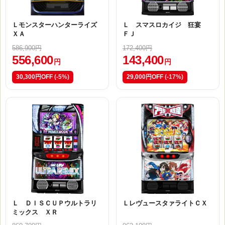
Ｌモンスターハンターライズ
Ｌ スマスロカイジ 狂宴
ＸＡ
ＦＪ
586,900円
172,400円
556,600
143,400
円
円
30,300円OFF
(-5%)
29,000円OFF
(-17%)
Ｌ ＤＩＳＣＵＰウルトラリ
ＬレヴュースタァライトＣＸ
ミックス ＸＲ