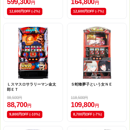
599,300
164,800
円
円
12,600円OFF
(-2%)
12,600円OFF
(-7%)
Ｌスマスロサラリーマン金太
Ｓ蛇喰夢子という女ＮＥ
郎ＥＴ
98,500円
118,500円
88,700
109,800
円
円
9,800円OFF
(-10%)
8,700円OFF
(-7%)