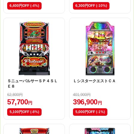
6,400円OFF
(-4%)
6,300円OFF
(-10%)
ＳニューパルサーＳＰ４ＳＬ
ＬシスタークエストＣＡ
Ｅ８
62,800円
401,900円
57,700
396,900
円
円
5,100円OFF
(-8%)
5,000円OFF
(-1%)