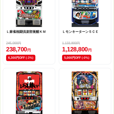
Ｌ麻雀格闘倶楽部覚醒ＫＭ
Ｌモンキーターン５ＣＥ
245,000円
1,133,800円
238,700
1,128,800
円
円
6,300円OFF
(-3%)
5,000円OFF
(-0%)