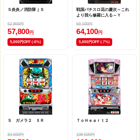
Ｓ炎炎ノ消防隊ｊＳ
戦国パチスロ花の慶次～これ
より我ら修羅に入る～Ｙ
62,800円
69,100円
57,800
64,100
円
円
5,000円OFF
(-8%)
5,000円OFF
(-7%)
Ｓ ガメラ２ ＸＲ
ＴｏＨｅａｒｔ２
83,500円
108,500円