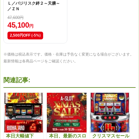
Ｌ／バジリスク絆２～天膳～
／ＺＮ
47,600円
45,100
円
2,500円OFF
(-5%)
※価格は税込表示です。価格・在庫は予告なく変更になる場合がございます。
最新情報は各商品ページをご確認ください。
関連記事:
本日大幅値下
本日、最新のスロ
クリスマスセール