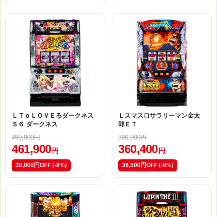
ＬＴｏＬＯＶＥるダークネス
Ｌスマスロサラリーマン金太
Ｓ６ ダークネス
郎ＥＴ
499,900円
396,900円
461,900
360,400
円
円
38,000円OFF
(-8%)
36,500円OFF
(-9%)