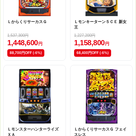
ＬからくりサーカスＧ
Ｌモンキーターン５ＣＥ 新女
王
1,537,300円
1,227,200円
1,448,600
1,158,800
円
円
88,700円OFF
(-6%)
68,400円OFF
(-6%)
Ｌモンスターハンターライズ
ＬからくりサーカスＧ フェイ
ＸＡ
スレス