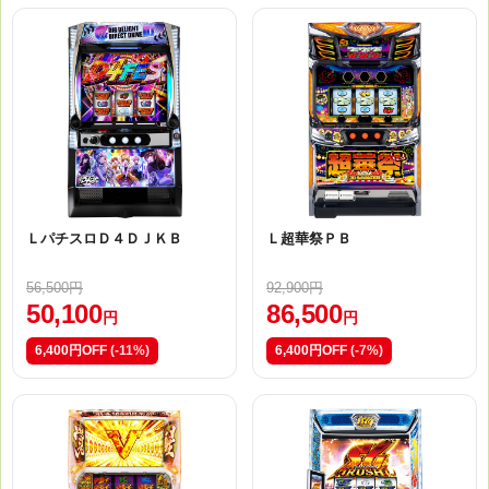
ＬパチスロＤ４ＤＪＫＢ
Ｌ超華祭ＰＢ
56,500円
92,900円
50,100
86,500
円
円
6,400円OFF
(-11%)
6,400円OFF
(-7%)