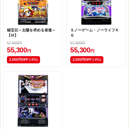
秘宝伝～太陽を求める者達～
Ｓノーゲーム・ノーライフＫ
【Ｍ】
Ｇ
57,800円
57,800円
55,300
55,300
円
円
2,500円OFF
(-4%)
2,500円OFF
(-4%)