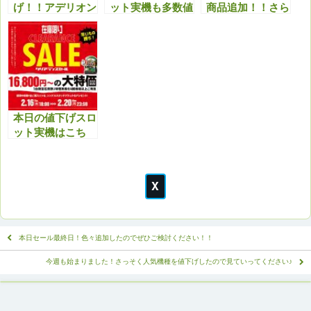
げ！！アデリオン
ット実機も多数値
商品追加！！さら
パチスロ バイオ
下げ！クリスマス
に最新機種も多数
ハザード7 レジデ
セール特典と合わ
値下げしまし
ント イービルが
せてどうぞ！！
た！！今アツいで
狙い時！！
す！！
本日の値下げスロ
ット実機はこち
ら！セール商品以
外もアツいで
す！！ぜひチェッ
クよろしくお願い
いたします。
本日セール最終日！色々追加したのでぜひご検討ください！！
今週も始まりました！さっそく人気機種を値下げしたので見ていってください♪