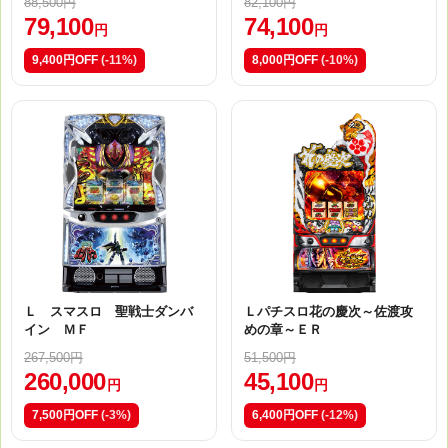
88,500円
82,100円
79,100
74,100
円
円
9,400円OFF
(-11%)
8,000円OFF
(-10%)
Ｌ スマスロ 聖戦士ダンバ
Ｌパチスロ花の慶次～佐渡攻
イン ＭＦ
めの章～ＥＲ
267,500円
51,500円
260,000
45,100
円
円
7,500円OFF
(-3%)
6,400円OFF
(-12%)