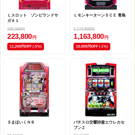
Ｌスロット ゾンビランドサ
Ｌモンキーターン５ＣＥ 青島
ガＡ１
235,000円
1,173,800円
223,800
1,163,800
円
円
11,200円OFF
(-5%)
10,000円OFF
(-1%)
ＳまほいくＮＢ
パチスロ交響詩篇エウレカセ
ブンＺ