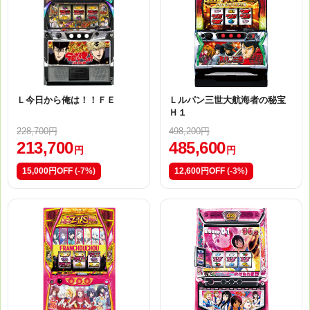
Ｌ今日から俺は！！ＦＥ
Ｌルパン三世大航海者の秘宝
Ｈ１
228,700円
498,200円
213,700
485,600
円
円
15,000円OFF
(-7%)
12,600円OFF
(-3%)