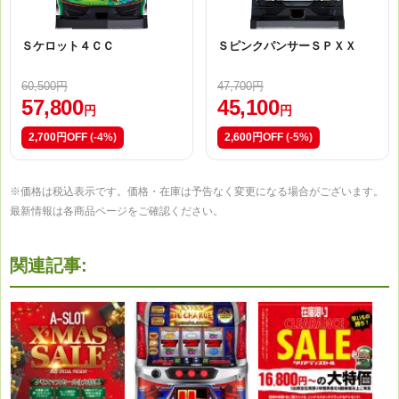
Ｓケロット４ＣＣ
ＳピンクパンサーＳＰＸＸ
60,500円
47,700円
57,800
45,100
円
円
2,700円OFF
(-4%)
2,600円OFF
(-5%)
※価格は税込表示です。価格・在庫は予告なく変更になる場合がございます。
最新情報は各商品ページをご確認ください。
関連記事: