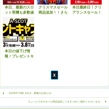
本日、最新のスロ
クリスマスセール
本日最終日！クリ
ット実機も多数値
商品追加！！さら
アランスセール！
下げ！クリスマス
に最新機種も多数
最終日最新機種等
セール特典と合わ
値下げしまし
も値下げしてます
せてどうぞ！！
た！！今アツいで
のでこちらもチェ
す！！
ックよろしくお願
いいたします。
本日の値下げ情
報！プレゼントキ
ャンペーンと合わ
せてお得にどう
ぞ！
「SUPER TIME SALE」開催のお知らせ♪
ちょっとですがセール商品追加してます♪ぜひご検討くださいませ。