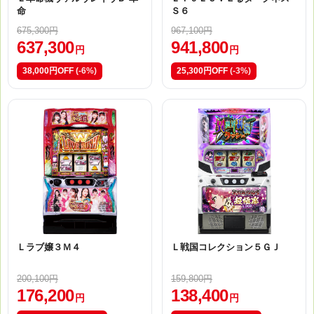
命
Ｓ６
675,300円
967,100円
637,300
941,800
円
円
38,000円OFF
(-6%)
25,300円OFF
(-3%)
Ｌラブ嬢３Ｍ４
Ｌ戦国コレクション５ＧＪ
200,100円
159,800円
176,200
138,400
円
円