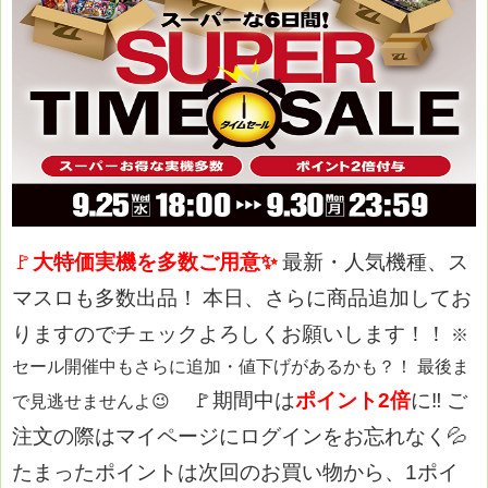
🚩
大特価実機を多数ご用意
✨
最新・人気機種、ス
マスロも多数出品！
本日、さらに商品追加してお
りますのでチェックよろしくお願いします！！
※
セール開催中もさらに追加・値下げがあるかも？！
最後ま
🚩期間中は
ポイント2倍
に‼
ご
で見逃せませんよ😉
注文の際はマイページにログインをお忘れなく💦
たまったポイントは次回のお買い物から、1ポイ