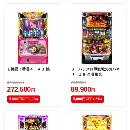
Ｌ押忍！番長４ Ａ３ 操
Ｓ パチスロ甲鉄城のカバネ
リ ＺＲ 全員集合
277,500円
94,900円
272,500
89,900
円
円
5,000円OFF
(-2%)
5,000円OFF
(-5%)