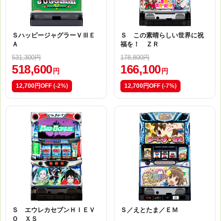
ＳハッピージャグラーＶⅢＥ
Ｓ この素晴らしい世界に祝
Ａ
福を！ ＺＲ
531,300円
178,800円
518,600
166,100
円
円
12,700円OFF
(-2%)
12,700円OFF
(-7%)
Ｓ エウレカセブンＨＩＥＶ
Ｓ／えとたま／ＥＭ
Ｏ ＸＳ