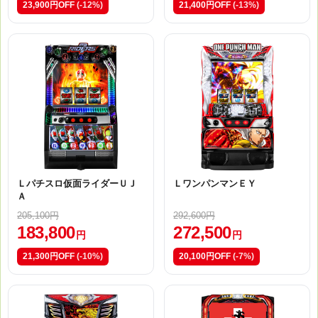
23,900円OFF
(-12%)
21,400円OFF
(-13%)
Ｌパチスロ仮面ライダーＵＪ
ＬワンパンマンＥＹ
Ａ
205,100円
292,600円
183,800
272,500
円
円
21,300円OFF
(-10%)
20,100円OFF
(-7%)