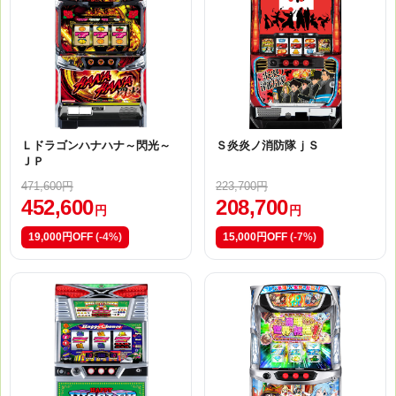
Ｌドラゴンハナハナ～閃光～
Ｓ炎炎ノ消防隊ｊＳ
ＪＰ
471,600円
223,700円
452,600
208,700
円
円
19,000円OFF
(-4%)
15,000円OFF
(-7%)