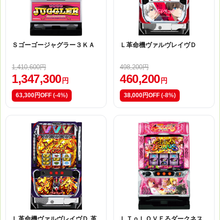
Ｓゴーゴージャグラー３ＫＡ
Ｌ革命機ヴァルヴレイヴＤ
1,410,600円
498,200円
1,347,300
460,200
円
円
63,300円OFF
(-4%)
38,000円OFF
(-8%)
Ｌ革命機ヴァルヴレイヴＤ 革
ＬＴｏＬＯＶＥるダークネス