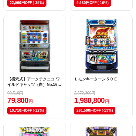
22,960円OFF
(-35%)
9,680円OFF
(-16%)
【横穴式】アークテクニコ ワ
Ｌモンキーターン５ＣＥ
イルドキャッツ（白）No.5609
2
90,510円
2,272,300円
79,800
1,980,800
円
円
10,710円OFF
(-12%)
291,500円OFF
(-13%)