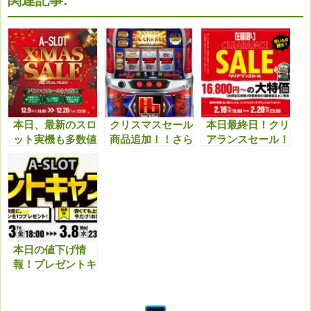
本日、最新のスロ
クリスマスセール
本日最終日！クリ
ット実機も多数値
商品追加！！さら
アランスセール！
下げ！クリスマス
に最新機種も多数
最終日最新機種等
セール特典と合わ
値下げしまし
も値下げしてます
せてどうぞ！！
た！！今アツいで
のでこちらもチェ
す！！
ックよろしくお願
いいたします。
本日の値下げ情
報！プレゼントキ
ャンペーンと合わ
せてお得にどう
ぞ！