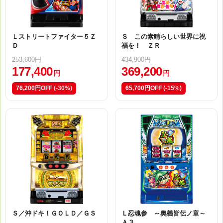
Ｌストリートファイター５Ｚ
Ｓ この素晴らしい世界に祝
Ｄ
福を！ ＺＲ
253,600円
434,900円
177,400
369,200
円
円
76,200円OFF
(-30%)
65,700円OFF
(-15%)
Ｓ／沖ドキ！ＧＯＬＤ／ＧＳ
Ｌ忍魂参 ～奥義皆伝ノ章～
Ａ３