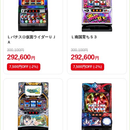
Ｌパチスロ仮面ライダーＵＪ
Ｌ南国育ちＳ３
Ａ
300,100円
300,100円
292,600
292,600
円
円
7,500円OFF
(-2%)
7,500円OFF
(-2%)