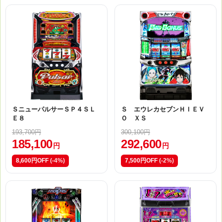
ＳニューパルサーＳＰ４ＳＬ
Ｓ エウレカセブンＨＩＥＶ
Ｅ８
Ｏ ＸＳ
193,700円
300,100円
185,100
292,600
円
円
8,600円OFF
(-4%)
7,500円OFF
(-2%)