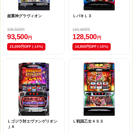
超重神グラヴィオン
ＬバキＬ３
108,500円
143,400円
93,500
128,500
円
円
15,000円OFF
(-14%)
14,900円OFF
(-10%)
Ｌゴジラ対エヴァンゲリオン
Ｌ戦国乙女４Ｓ３
ｊＡ