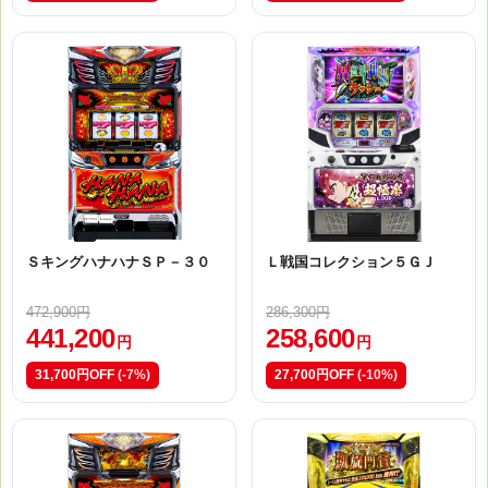
ＳキングハナハナＳＰ－３０
Ｌ戦国コレクション５ＧＪ
472,900円
286,300円
441,200
258,600
円
円
31,700円OFF
(-7%)
27,700円OFF
(-10%)