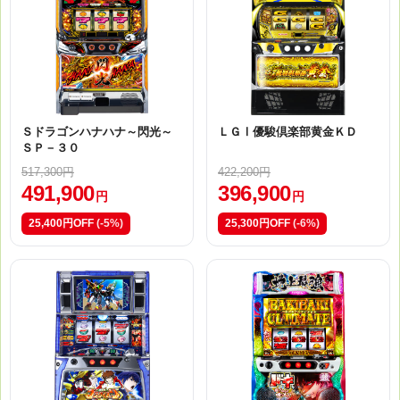
Ｓドラゴンハナハナ～閃光～
ＬＧⅠ優駿倶楽部黄金ＫＤ
ＳＰ－３０
517,300円
422,200円
491,900
396,900
円
円
25,400円OFF
(-5%)
25,300円OFF
(-6%)