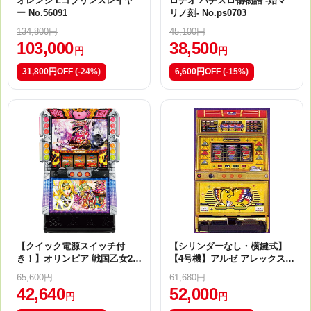
オレンジ Lゴブリンスレイヤ
ロデオ パチスロ傷物語 -始マ
ー No.56091
リノ刻- No.ps0703
134,800円
45,100円
103,000
38,500
円
円
31,800円OFF
(-24%)
6,600円OFF
(-15%)
【クイック電源スイッチ付
【シリンダーなし・横鍵式】
き！】オリンピア 戦国乙女2～
【4号機】アルゼ アレックス N
深淵に輝く気高き将星～ No.2
o.56087
65,600円
61,680円
9019
42,640
52,000
円
円