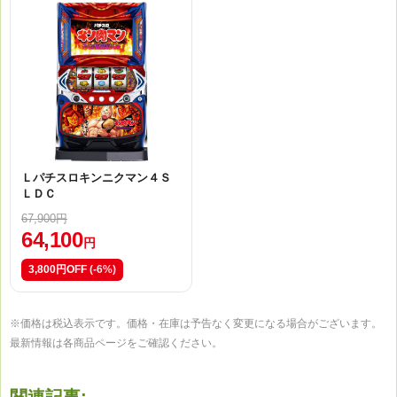
Ｌパチスロキンニクマン４Ｓ
ＬＤＣ
67,900円
64,100
円
3,800円OFF
(-6%)
※価格は税込表示です。価格・在庫は予告なく変更になる場合がございます。
最新情報は各商品ページをご確認ください。
関連記事: