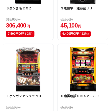
Ｓダンまち２ＸＺ
Ｓ喰霊零 運命乱ＪＪ
313,900円
51,500円
306,400
45,100
円
円
7,500円OFF
(-2%)
6,400円OFF
(-12%)
ＬケンガンアシュラＮＤ
Ｓ南国物語ＵＮＡ２－３０
190,100円
65,800円