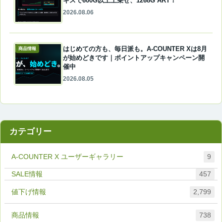
ギスで600G以上上乗せ、1268G ART！
2026.08.06
はじめての方も、毎日派も。A-COUNTER Xは8月
商品情報
が始めどきです｜ポイントアップキャンペーン開
催中
2026.08.05
カテゴリー
A-COUNTER X ユーザーギャラリー
9
457
値下げ情報
2,799
商品情報
738