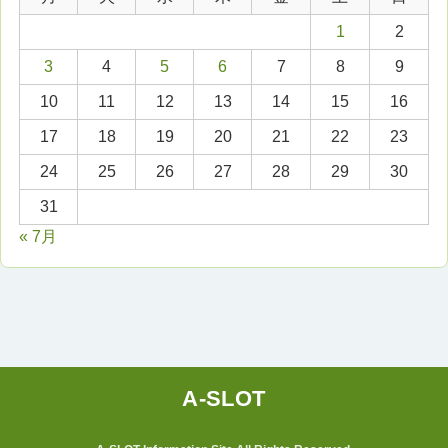
1
2
3
4
5
6
7
8
9
10
11
12
13
14
15
16
17
18
19
20
21
22
23
24
25
26
27
28
29
30
31
« 7月