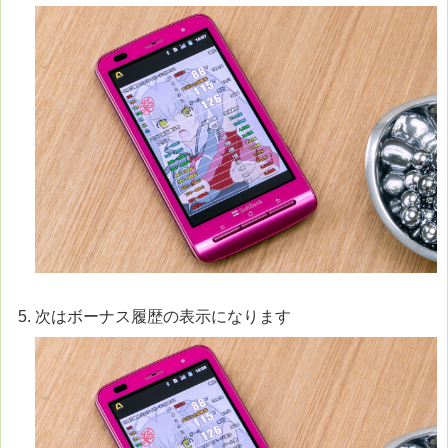
次はボーナス履歴の表示になります