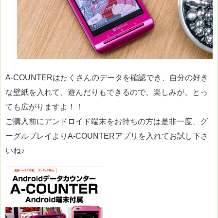
A-COUNTERはたくさんのデータを確認でき、自分の好き
な壁紙を入れて、遊んだりもできるので、楽しみが、とっ
ても広がりますよ！！
ご購入前にアンドロイド端末をお持ちの方は是非一度、グ
ーグルプレイよりA-COUNTERアプリを入れてお試し下さ
いね♪