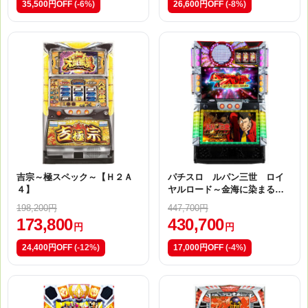
35,500円OFF
(-6%)
26,600円OFF
(-8%)
吉宗～極スペック～【Ｈ２Ａ
パチスロ ルパン三世 ロイ
４】
ヤルロード～金海に染まる黄
金神殿～【Ｂ１】
198,200円
447,700円
173,800
430,700
円
円
24,400円OFF
(-12%)
17,000円OFF
(-4%)