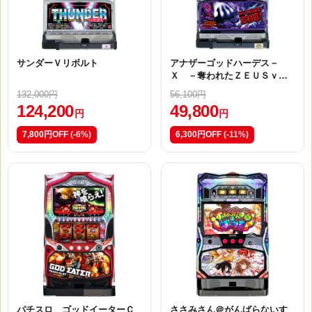
サンダーＶリボルト
アナザーゴッドハーデス－
Ｘ －奪われたＺＥＵＳｖｅ
ｒ．－ NO MORE DOG
132,000円
56,100円
124,200
49,800
円
円
7,800円OFF
(-6%)
6,300円OFF
(-11%)
パチスロ ゴッドイーターＣ
ささみさん＠がんばらないす