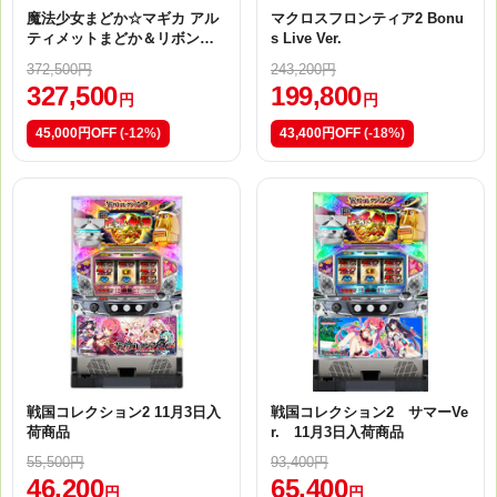
魔法少女まどか☆マギカ アル
マクロスフロンティア2 Bonu
ティメットまどか＆リボンほ
s Live Ver.
むらver. 11月5日入荷商品
372,500円
243,200円
327,500
199,800
円
円
45,000円OFF
(-12%)
43,400円OFF
(-18%)
戦国コレクション2 11月3日入
戦国コレクション2 サマーVe
荷商品
r. 11月3日入荷商品
55,500円
93,400円
46,200
65,400
円
円