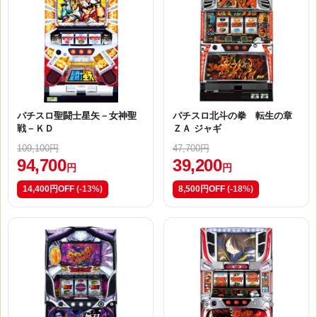
パチスロ聖闘士星矢－女神聖
パチスロ北斗の拳 転生の章
戦－ＫＤ
ＺＡ ジャギ
109,100円
47,700円
94,700
39,200
円
円
14,400円OFF
(-13%)
8,500円OFF
(-18%)