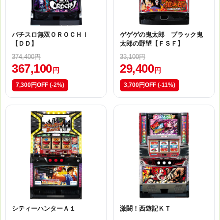
パチスロ無双ＯＲＯＣＨＩ
ゲゲゲの鬼太郎 ブラック鬼
【ＤＤ】
太郎の野望【ＦＳＦ】
374,400円
33,100円
367,100
29,400
円
円
7,300円OFF
(-2%)
3,700円OFF
(-11%)
シティーハンターＡ１
激闘！西遊記ＫＴ