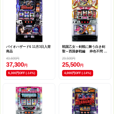
バイオハザード6 11月3日入荷
戦国乙女～剣戟に舞う白き剣
商品
聖～西国参戦編 枠色不問 11
月3日入荷商品
43,600円
29,500円
37,300
25,500
円
円
6,300円OFF
(-14%)
4,000円OFF
(-14%)