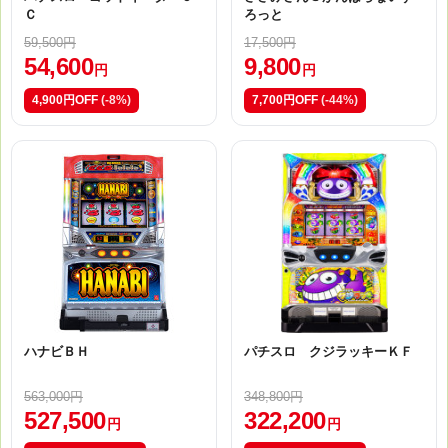
Ｃ
ろっと
59,500円
17,500円
54,600
9,800
円
円
4,900円OFF
(-8%)
7,700円OFF
(-44%)
ハナビＢＨ
パチスロ クジラッキーＫＦ
563,000円
348,800円
527,500
322,200
円
円