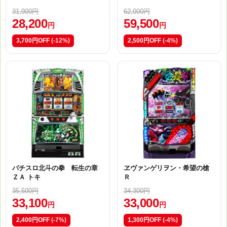
31,900円
62,000円
28,200
59,500
円
円
3,700円OFF
(-12%)
2,500円OFF
(-4%)
パチスロ北斗の拳 転生の章
ヱヴァンゲリヲン・希望の槍
ＺＡ トキ
Ｒ
35,500円
34,300円
33,100
33,000
円
円
2,400円OFF
(-7%)
1,300円OFF
(-4%)