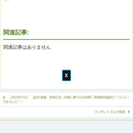
関連記事:
関連記事はありません
〔2015/07/12〕 設定7基板 戦国乙女～剣戟に舞う白き剣聖～西国参戦編用が！ついに！
できました！！
ゴンザレス さんの投稿