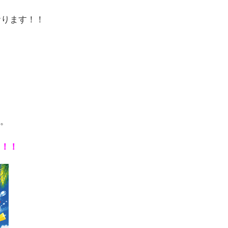
おります！！
。
う！！