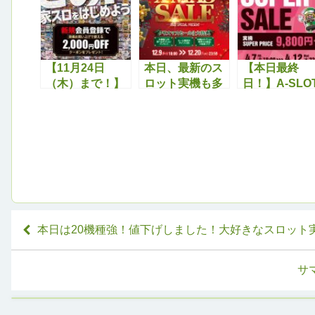
【11月24日
本日、最新のス
【本日最終
（木）まで！】
ロット実機も多
日！】A-SLO
家スロ仲間を募
数値下げ！クリ
春のスーパー
集中！新規会員
スマスセール特
ール開催中で
登録で実機2,000
典と合わせてど
す！🌸
円OFFクーポン
うぞ！！
をプレゼント！
本日は20機種強！値下げしました！大好きなスロット
サ