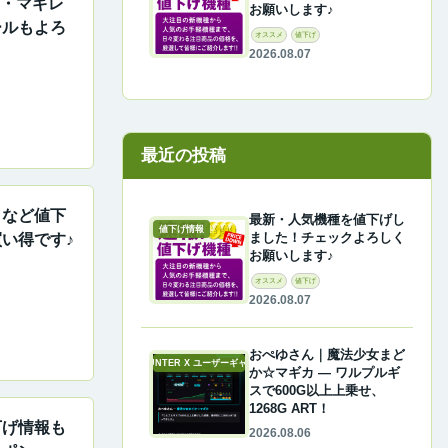
X・マギレ
お願いします♪
ールもよろ
オススメ
値下げ
2026.08.07
最近の投稿
コなど値下
最新・人気機種を値下げし
値下げ情報
ました！チェックよろしく
い得です♪
お願いします♪
オススメ
値下げ
2026.08.07
おぺゆさん｜魔法少女まど
A-COUNTER X ユーザーギャラリー
か☆マギカ ― ワルプルギ
スで600G以上上乗せ、
1268G ART！
下げ情報も
2026.08.06