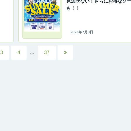
見逃せない！さらにお得なク
も！！
2026年7月3日
3
4
…
37