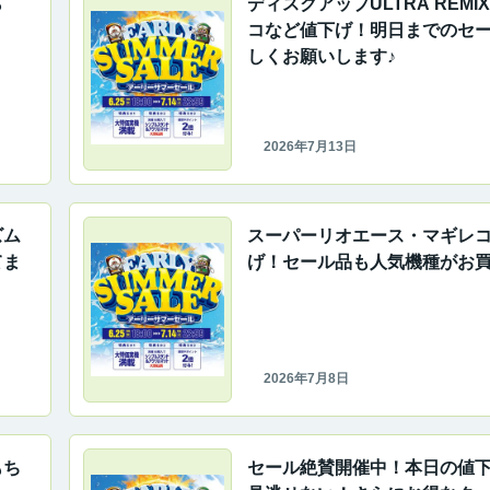
ら
ディスクアップULTRA REMI
コなど値下げ！明日までのセ
しくお願いします♪
2026年7月13日
ズム
スーパーリオエース・マギレ
てま
げ！セール品も人気機種がお買
2026年7月8日
もち
セール絶賛開催中！本日の値