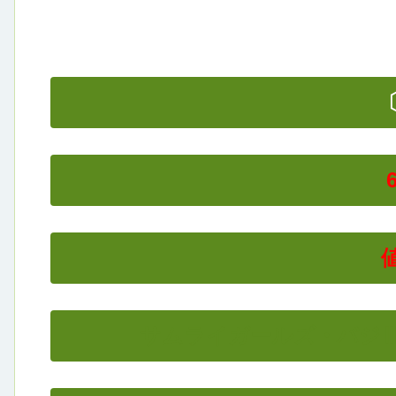
〔
サムライガールズ・
バジ