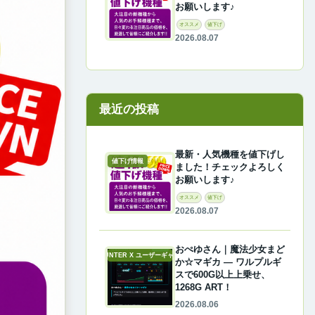
お願いします♪
オススメ
値下げ
2026.08.07
最近の投稿
最新・人気機種を値下げし
値下げ情報
ました！チェックよろしく
お願いします♪
オススメ
値下げ
2026.08.07
おぺゆさん｜魔法少女まど
A-COUNTER X ユーザーギャラリー
か☆マギカ ― ワルプルギ
スで600G以上上乗せ、
1268G ART！
2026.08.06