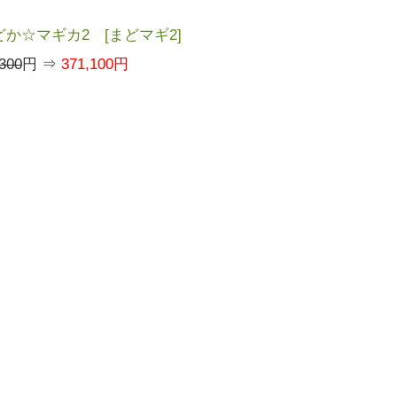
か☆マギカ2 [まどマギ2]
300
円 ⇒
371,100円