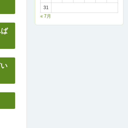
31
« 7月
れば
ぞい