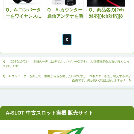
Q、A-コンバータ
Q、A-カウンター
Q、商品名の[2ch
ーをワイヤレスに
通信アンテナを買
対応][4ch対応][8
できますか？
えば、自分の持っ
ch対応]とはどう
ているアンドロイ
いう意味ですか？
ド端末をデータカ
ウンターとして利
用できますか？
〔2015/10/01〕 本日の一押しはデビルサバイバー2です♪ 人気機種多数お買い得となっ
ております♪
Q、A-コンバーターを外して、実機から音を出したいのですが、コネクターを差し替えするのが
面倒です。何か良い方法はありますか？
A-SLOT 中古スロット実機 販売サイト