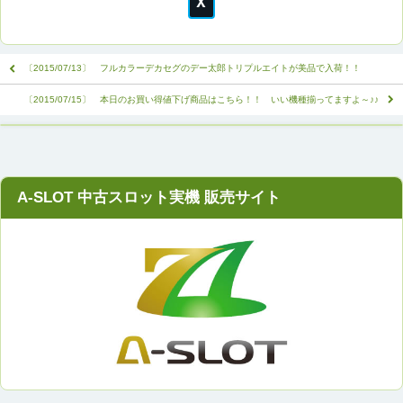
〔2015/07/13〕 フルカラーデカセグのデー太郎トリプルエイトが美品で入荷！！
〔2015/07/15〕 本日のお買い得値下げ商品はこちら！！ いい機種揃ってますよ～♪♪
A-SLOT 中古スロット実機 販売サイト