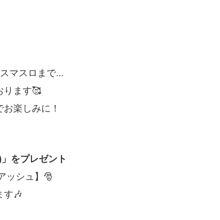
マスロまで...
ります🥰
でお楽しみに！
)」をプレゼント
アッシュ】🎅
す🎶