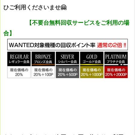
ひご利用くださいませ🤗
【不要台無料回収サービスをご利用の場
合】