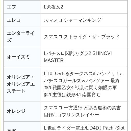
エフ
L犬夜叉2
エレコ
スマスロ シャーマンキング
エンターライ
スマスロ ストライク・ザ・ブラッド
ズ
Lパチスロ閃乱カグラ2 SHINOVI
オーイズミ
MASTER
L ToLOVEるダークネス/Lバンドリ！/L
オリンピア・
パチスロガールズ＆パンツァー 最終
オリンピアエ
章/L戦国乙女4 戦乱に閃く炯眼の軍
ステート
師/L主役は銭形4/L南国育ち
スマスロ 一方通行 とある魔術の禁書
オレンジ
目録/Lゴブリンスレイヤー
L 仮面ライダー電王/L D4DJ Pachi-Slot