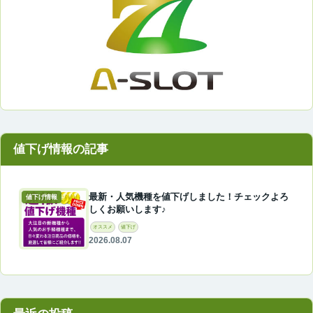
最新・人気機種を値下げしました！チェックよろ
値下げ情報
しくお願いします♪
オススメ
値下げ
2026.08.07