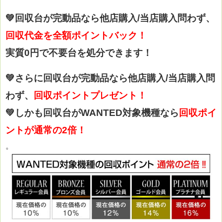
💚回収台が完動品なら他店購入/当店購入問わず、
回収代金を全額ポイントバック！
実質0円で不要台を処分できます！
💚
さらに回収台が完動品なら他店購入/当店購入問
わず、
回収ポイントプレゼント！
💚しかも回収台がWANTED対象機種なら
回収ポイ
ントが通常の2倍！
。