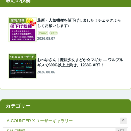
最近の投稿
最新・人気機種を値下げしました！チェックよろ
値下げ情報
しくお願いします♪
オススメ
値下げ
2026.08.07
A-COUNTER X ユーザーギャラリー
おぺゆさん｜魔法少女まどか☆マギカ ― ワルプル
ギスで600G以上上乗せ、1268G ART！
2026.08.06
カテゴリー
A-COUNTER X ユーザーギャラリー
9