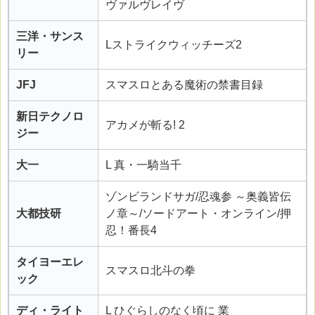
ヴァルヴレイヴ
三洋・サンス
Lストライクウィッチーズ2
リー
JFJ
スマスロとある魔術の禁書目録
新日テクノロ
アカメが斬る! 2
ジー
大一
L 真・一騎当千
ゾンビランドサガ/忍魂参 ～奥義皆伝
大都技研
ノ章～/ソードアート・オンライン/押
忍！番長4
タイヨーエレ
スマスロ北斗の拳
ック
ディ・ライト
L ひぐらしのなく頃に 業