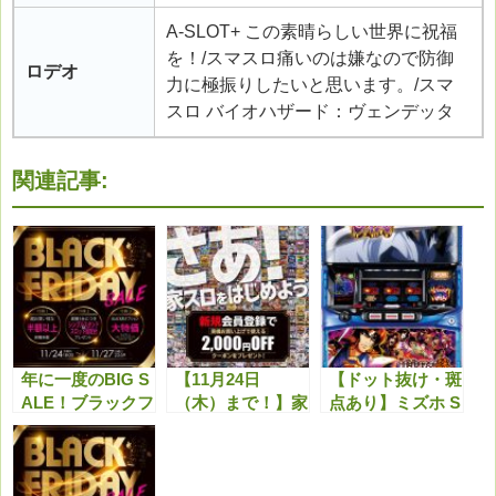
A-SLOT+ この素晴らしい世界に祝福
を！/スマスロ痛いのは嫌なので防御
ロデオ
力に極振りしたいと思います。/スマ
スロ バイオハザード：ヴェンデッタ
関連記事:
年に一度のBIG S
【11月24日
【ドット抜け・斑
ALE！ブラックフ
（木）まで！】家
点あり】ミズホ S
ライデーセールを
スロ仲間を募集
LOTバジリスク～
開催します！
中！新規会員登録
甲賀忍法帖～絆2
で実機2,000円OF
甲賀パネル こん
Fクーポンをプレ
な感じでドット抜