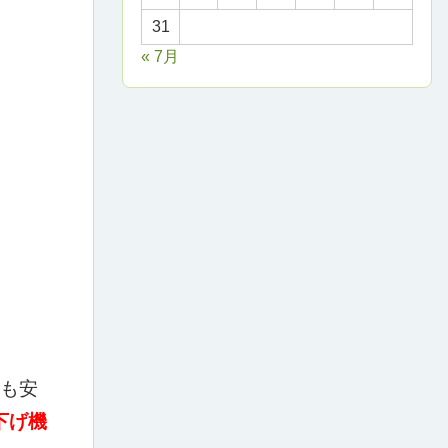
31
« 7月
も安
下げ機