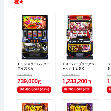
種★
Ｌモンスターハンター
Ｌスーパーブラックジ
Ｓ
ライズＸＡ
ャックＳＬＤＣ
３
840,400円
1,321,900円
1,
739,000
1,233,200
1
円
円
101,400円OFF
(-12%)
88,700円OFF
(-7%)
6