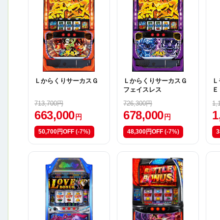
ＬからくりサーカスＧ
ＬからくりサーカスＧ
Ｌ
フェイスレス
Ｅ
713,700円
726,300円
1,
663,000
678,000
1
円
円
50,700円OFF
(-7%)
48,300円OFF
(-7%)
3