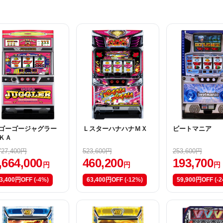
ゴーゴージャグラー
ＬスターハナハナＭＸ
ビートマニア
ＫＡ
727,400円
523,600円
253,600円
,664,000
460,200
193,700
円
円
円
3,400円OFF
(-4%)
63,400円OFF
(-12%)
59,900円OFF
(-