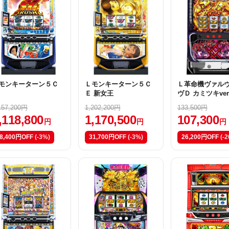
モンキーターン５Ｃ
Ｌモンキーターン５Ｃ
Ｌ革命機ヴァル
Ｅ 新女王
ヴＤ カミツキver
157,200円
1,202,200円
133,500円
,118,800
1,170,500
107,300
円
円
円
8,400円OFF
(-3%)
31,700円OFF
(-3%)
26,200円OFF
(-