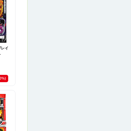
ヴレイ
.
20%)