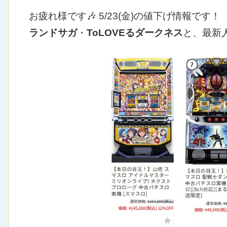
お疲れ様です🎶
5/23(金)の値下げ情報です！
ランドサガ
・
ToLOVEるダークネス
と、最新人