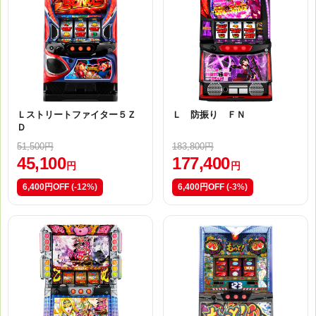
Ｌストリートファイター５Ｚ
Ｌ 防振り ＦＮ
Ｄ
51,500円
183,800円
45,100
177,400
円
円
6,400円OFF
(-12%)
6,400円OFF
(-3%)