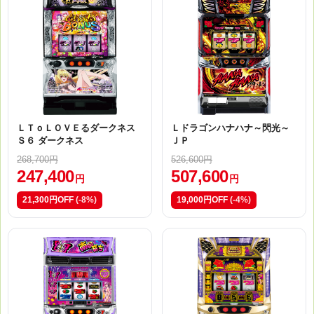
ＬＴｏＬＯＶＥるダークネス
Ｌドラゴンハナハナ～閃光～
Ｓ６ ダークネス
ＪＰ
268,700円
526,600円
247,400
507,600
円
円
21,300円OFF
(-8%)
19,000円OFF
(-4%)