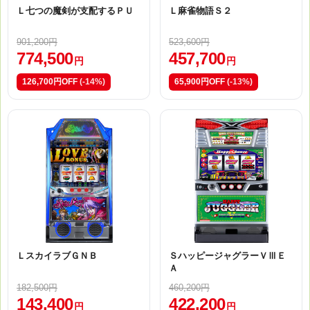
Ｌ七つの魔剣が支配するＰＵ
Ｌ麻雀物語Ｓ２
901,200円
523,600円
774,500
457,700
円
円
126,700円OFF
(-14%)
65,900円OFF
(-13%)
ＬスカイラブＧＮＢ
ＳハッピージャグラーＶⅢＥ
Ａ
182,500円
460,200円
143,400
422,200
円
円