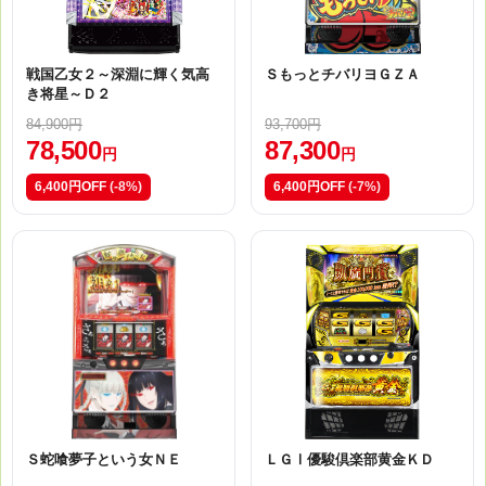
戦国乙女２～深淵に輝く気高
ＳもっとチバリヨＧＺＡ
き将星～Ｄ２
84,900円
93,700円
78,500
87,300
円
円
6,400円OFF
(-8%)
6,400円OFF
(-7%)
Ｓ蛇喰夢子という女ＮＥ
ＬＧⅠ優駿倶楽部黄金ＫＤ