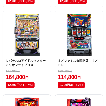
12,700円OFF
(-1%)
12,700円OFF
(-7%)
Ｌパチスロアイドルマスター
Ｓ／ファミスタ回胴版！！／
ミリオンライブＨＣ
ＦＢ
177,400円
123,500円
164,800
114,800
円
円
12,600円OFF
(-7%)
8,700円OFF
(-7%)