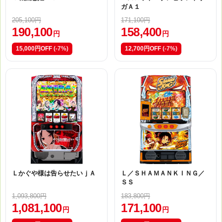
ガＡ１
205,100円
171,100円
190,100
158,400
円
円
15,000円OFF
(-7%)
12,700円OFF
(-7%)
Ｌかぐや様は告らせたいｊＡ
Ｌ／ＳＨＡＭＡＮＫＩＮＧ／
ＳＳ
1,093,800円
183,800円
1,081,100
171,100
円
円