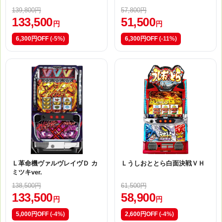
139,800円
57,800円
133,500
51,500
円
円
6,300円OFF
(-5%)
6,300円OFF
(-11%)
Ｌ革命機ヴァルヴレイヴＤ カ
Ｌうしおととら白面決戦ＶＨ
ミツキver.
138,500円
61,500円
133,500
58,900
円
円
5,000円OFF
(-4%)
2,600円OFF
(-4%)