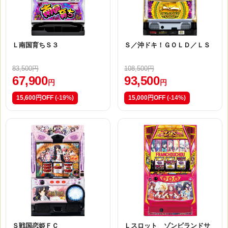
Ｌ南国育ちＳ３
Ｓ／沖ドキ！ＧＯＬＤ／ＬＳ
83,500円
108,500円
67,900
93,500
円
円
15,600円OFF
(-19%)
15,000円OFF
(-14%)
Ｓ戦国恋姫ＦＣ
Ｌスロット ゾンビランドサ