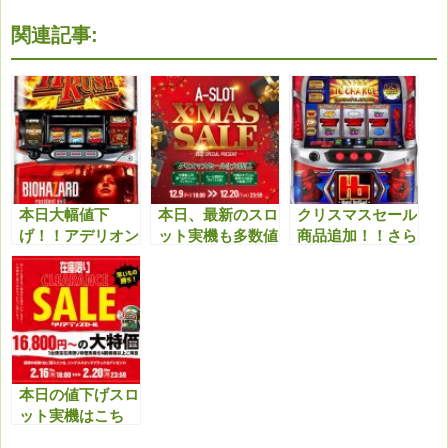
関連記事:
本日大幅値下
本日、最新のスロ
クリスマスセール
げ！！アデリオン
ット実機も多数値
商品追加！！さら
パチスロ バイオ
下げ！クリスマス
に最新機種も多数
ハザード7 レジデ
セール特典と合わ
値下げしまし
ント イービルが
せてどうぞ！！
た！！今アツいで
狙い時！！
す！！
本日の値下げスロ
ット実機はこち
ら！セール商品以